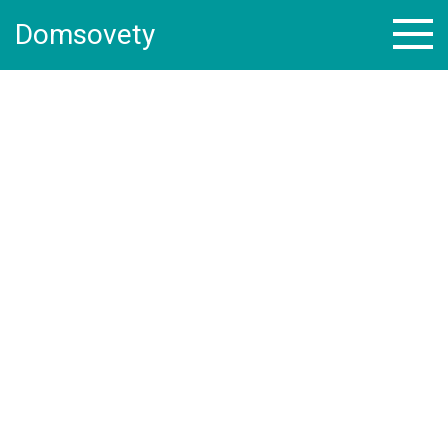
Skip
Domsovety
to
content