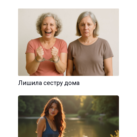
Лишила сестру дома