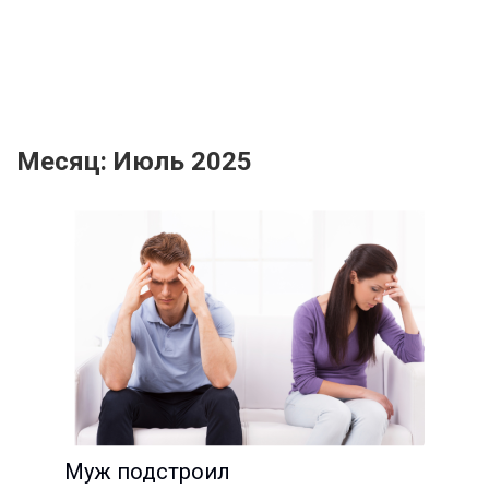
Месяц:
Июль 2025
Муж подстроил