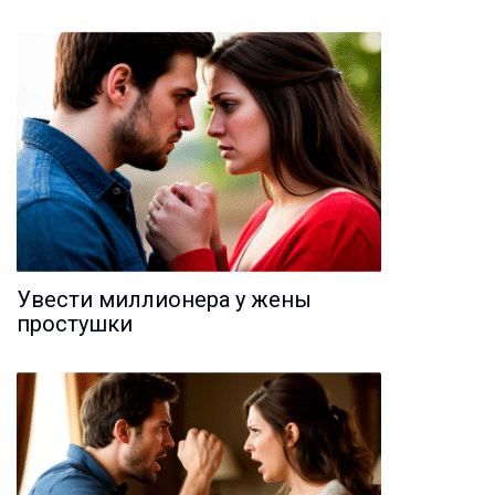
Увести миллионера у жены
простушки