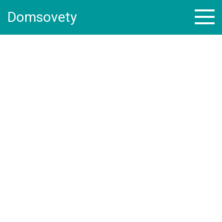
Skip
Domsovety
to
content