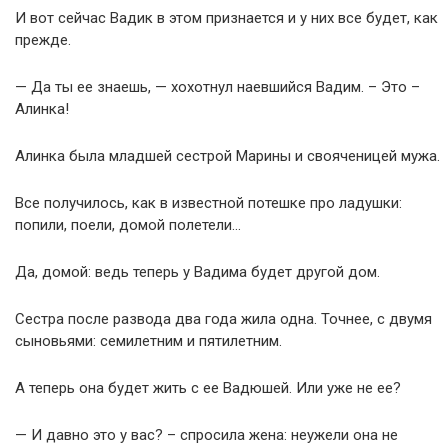
И вот сейчас Вадик в этом признается и у них все будет, как
прежде.
— Да ты ее знаешь, — хохотнул наевшийся Вадим. – Это –
Алинка!
Алинка была младшей сестрой Марины и свояченицей мужа.
Все получилось, как в известной потешке про ладушки:
попили, поели, домой полетели…
Да, домой: ведь теперь у Вадима будет другой дом.
Сестра после развода два года жила одна. Точнее, с двумя
сыновьями: семилетним и пятилетним.
А теперь она будет жить с ее Вадюшей. Или уже не ее?
— И давно это у вас? – спросила жена: неужели она не