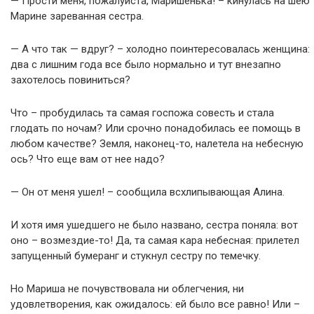
— Прости меня, пожалуйста, Маришенька! – кинулась на шею
Марине зареванная сестра.
— А что так — вдруг? – холодно поинтересовалась женщина:
два с лишним года все было нормально и тут внезапно
захотелось повиниться?
Что – пробудилась та самая госпожа совесть и стала
глодать по ночам? Или срочно понадобилась ее помощь в
любом качестве? Земля, наконец-то, налетела на небесную
ось? Что еще вам от нее надо?
— Он от меня ушел! – сообщила всхлипывающая Алина.
И хотя имя ушедшего не было названо, сестра поняла: вот
оно – возмездие-то! Да, та самая кара небесная: прилетел
запущенный бумеранг и стукнул сестру по темечку.
Но Мариша не почувствовала ни облегчения, ни
удовлетворения, как ожидалось: ей было все равно! Или –