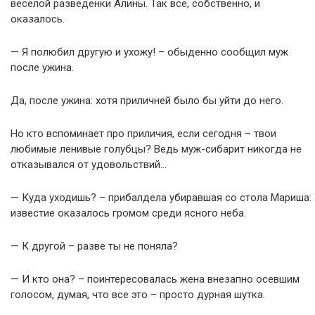
веселой разведенки Алины. Так все, собственно, и
оказалось.
— Я полюбил другую и ухожу! – обыденно сообщил муж
после ужина.
Да, после ужина: хотя приличней было бы уйти до него.
Но кто вспоминает про приличия, если сегодня – твои
любимые ленивые голубцы? Ведь муж-сибарит никогда не
отказывался от удовольствий…
— Куда уходишь? – прибалдела убиравшая со стола Мариша:
известие оказалось громом среди ясного неба.
— К другой – разве ты не поняла?
— И кто она? – поинтересовалась жена внезапно осевшим
голосом, думая, что все это – просто дурная шутка.