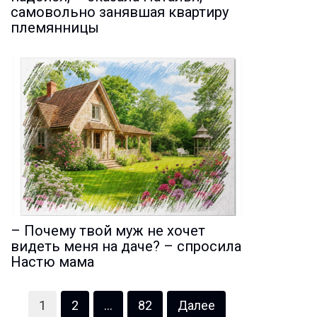
самовольно занявшая квартиру
племянницы
– Почему твой муж не хочет
видеть меня на даче? – спросила
Настю мама
Пагинация
1
2
…
82
Далее
записей