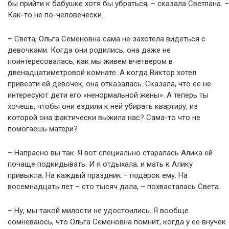
бы прийти к бабушке хотя бы убраться, – сказала Светлана. –
Как-то не по-человечески.
– Света, Ольга Семеновна сама не захотела видеться с
девочками. Когда они родились, она даже не
поинтересовалась, как мы живем вчетвером в
двенадцатиметровой комнате. А когда Виктор хотел
привезти ей девочек, она отказалась. Сказала, что ее не
интересуют дети его «ненормальной жены». А теперь ты
хочешь, чтобы они ездили к ней убирать квартиру, из
которой она фактически выжила нас? Сама-то что не
помогаешь матери?
– Напрасно вы так. Я вот специально старалась Алика ей
почаще подкидывать. И я отдыхала, и мать к Алику
привыкла. На каждый праздник – подарок ему. На
восемнадцать лет – сто тысяч дала, – похвасталась Света.
– Ну, мы такой милости не удостоились. Я вообще
сомневаюсь, что Ольга Семеновна помнит, когда у ее внучек