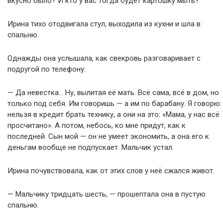
вкусно было? И кто у вас тогда будет картошку мыть?
Ирина тихо отодвигала стул, выходила из кухни и шла в
спальню.
Однажды она услышала, как свекровь разговаривает с
подругой по телефону:
— Да невестка… Ну, вылитая её мать. Всё сама, всё в дом, но
только под себя. Им говоришь — а им по барабану. Я говорю:
нельзя в кредит брать технику, а они на это: «Мама, у нас всё
просчитано». А потом, небось, ко мне придут, как к
последней. Сын мой — он не умеет экономить, а она его к
деньгам вообще не подпускает. Мальчик устал.
Ирина почувствовала, как от этих слов у неё сжался живот.
— Мальчику тридцать шесть, — прошептала она в пустую
спальню.