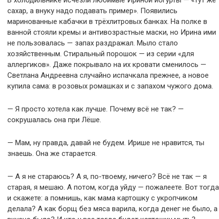
В холодильнике исчезли любимые Ириной йогурты — «тут же
сахар, а внуку надо подавать пример». Появились
маринованные кабачки в трёхлитровых банках. На полке в
ванной стояли кремы и антивозрастные маски, но Ирина ими
не пользовалась — запах раздражал. Мыло стало
хозяйственным. Стиральный порошок — из серии «для
аллергиков». Даже покрывало на их кровати сменилось —
Светлана Андреевна случайно испачкала прежнее, а новое
купила сама: в розовых ромашках и с запахом чужого дома.
— Я просто хотела как лучше. Почему всё не так? —
сокрушалась она при Лёше.
— Мам, ну правда, давай не будем. Ирише не нравится, ты
знаешь. Она же старается.
— А я не стараюсь? А я, по-твоему, ничего? Всё не так — я
старая, я мешаю. А потом, когда уйду — пожалеете. Вот тогда
и скажете: а помнишь, как мама картошку с укропчиком
делала? А как борщ без мяса варила, когда денег не было, а