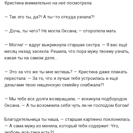
Кристина внимательно на неё посмотрела:
— Так это ты, да?! А ты−то откуда узнала?!
— Дочь, ты чего? Не могла Оксана, — оторопела мать.
— Могла! — вдруг выкрикнула старшая сестра. — Я вас ещё
месяц назад засекла. Решила, что пора мужу твоему узнать,
какая ты на самом деле…
— Это за что же ты мне мстишь? — Кристина даже плакать
перестала. — За то, что я лучше тебя устроилась и ещё
деньгами твою нищенскую семейку снабжала?!
— Мы тебе все долги возвращали, — вскинула подбородок
Оксана. — А ты возомнила себя чуть ли не господом богом!
Благодетельница ты наша, — старшая картинно поклонилась.
— А сама мужу из меняла, который тебя содержит. Что,
любовь всё-таки есть?!