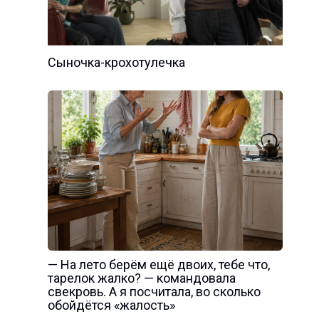
Сыночка-крохотулечка
— На лето берём ещё двоих, тебе что,
тарелок жалко? — командовала
свекровь. А я посчитала, во сколько
обойдётся «жалость»