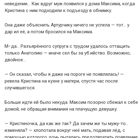
неведении… Как вдруг муж появился у дома Максима, когда
Кристина с ним подходили к подъезду в обнимку.
Она даже объяснить Артурчику ничего не успела — тот… у
дар ил её, а потом бросился на Максима.
М−да… Разъярённого супруга с трудом удалось оттащить
только Анатолию — иначе сел бы за уб.ийство. Возможно,
двойное…
— Он сказал, чтобы я даже на пороге не появлялась! —
ревела Кристина на кухне у матери, спустя час после
случившегося.
Больше идти ей было некуда. Максим позорно сбежал к себе
домой, не обращая внимания на плачущую девушку.
— Кристиночка, да как же так? Да зачем же ты мужу-то…
изменяла? — хлопотала вокруг неё мать, подавая лёд, с
помощью которого дочь пыталась предотвратить появление