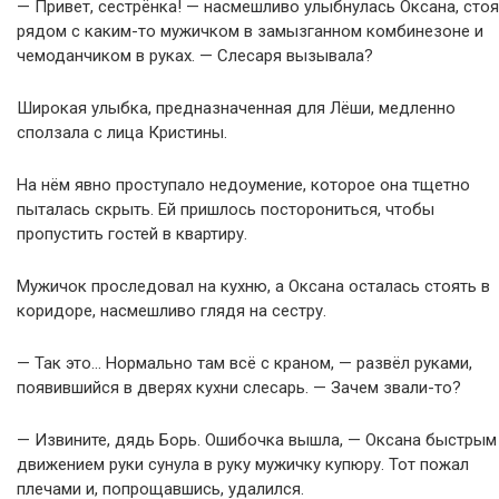
— Привет, сестрёнка! — насмешливо улыбнулась Оксана, стоя
рядом с каким-то мужичком в замызганном комбинезоне и
чемоданчиком в руках. — Слесаря вызывала?
Широкая улыбка, предназначенная для Лёши, медленно
сползала с лица Кристины.
На нём явно проступало недоумение, которое она тщетно
пыталась скрыть. Ей пришлось посторониться, чтобы
пропустить гостей в квартиру.
Мужичок проследовал на кухню, а Оксана осталась стоять в
коридоре, насмешливо глядя на сестру.
— Так это… Нормально там всё с краном, — развёл руками,
появившийся в дверях кухни слесарь. — Зачем звали-то?
— Извините, дядь Борь. Ошибочка вышла, — Оксана быстрым
движением руки сунула в руку мужичку купюру. Тот пожал
плечами и, попрощавшись, удалился.