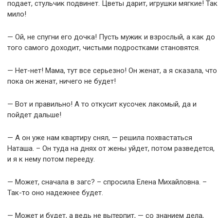
подает, стульчик подвинет. Цветы дарит, игрушки мягкие! Так
мило!
— Ой, не спугни его дочка! Пусть мужик и взрослый, а как до
того самого доходит, чистыми подростками становятся.
— Нет-нет! Мама, тут все серьезно! Он женат, а я сказала, что
пока он женат, ничего не будет!
— Вот и правильно! А то откусит кусочек лакомый, да и
пойдет дальше!
— А он уже нам квартиру снял, — решила похвастаться
Наташа. – Он туда на днях от жены уйдет, потом разведется,
и я к нему потом перееду.
— Может, сначала в загс? – спросила Елена Михайловна. –
Так-то оно надежнее будет.
— Может и будет, а ведь не вытерпит, — со знанием дела,