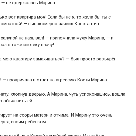
 — не сдержалась Марина.
ько вот квартира моя! Если бы не я, то жила бы ты с
комнатной! — высокомерно заявил Константин.
ё халупой не называл! — припомнила мужу Марина, — и
раз я тоже ипотеку плачу!
а мою квартиру замахиваться? — был просто разъярён
! — прокричала в ответ на агрессию Кости Марина.
ату, хлопнув дверью. А Марина, чуть успокоившись, вошла
о объяснить ей.
ирует на ссоры матери и отчима. И Марину это очень
перед своим ребёнком.