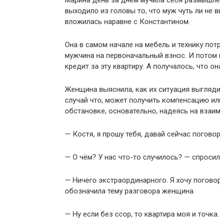
Марина день за днём мучила себя размышлен
выходило из головы то, что муж чуть ли не 
вложилась наравне с Константином.
Она в самом начале на мебель и технику по
мужчина на первоначальный взнос. И потом 
кредит за эту квартиру. А получалось, что он
Женщина выяснила, как их ситуация выглядит
случай что, может получить компенсацию ил
обстановке, основательно, надеясь на взаи
— Костя, я прошу тебя, давай сейчас погово
— О чём? У нас что-то случилось? — спросил
— Ничего экстраординарного. Я хочу поговор
обозначила тему разговора женщина.
— Ну если без ссор, то квартира моя и точка