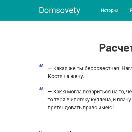
Skip
Domsovety
to
Истории
content
Расче
— Какая же ты бессовестная! Наг
Костя на жену.
— Как я могла позариться на то, ч
то твоя в ипотеку куплена, и плачу
претендовать право имею!