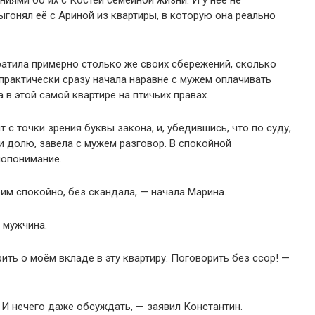
иями об их с Костей семейной жизни. И у неё не
выгонял её с Ариной из квартиры, в которую она реально
тратила примерно столько же своих сбережений, сколько
практически сразу начала наравне с мужем оплачивать
а в этой самой квартире на птичьих правах.
 с точки зрения буквы закона, и, убедившись, что по суду,
и долю, завела с мужем разговор. В спокойной
мопонимание.
рим спокойно, без скандала, — начала Марина.
 мужчина.
ить о моём вкладе в эту квартиру. Поговорить без ссор! —
. И нечего даже обсуждать, — заявил Константин.