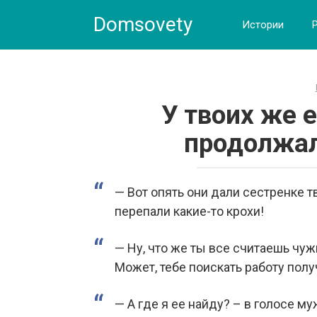
Skip
Domsovety
to
Истории
content
У твоих же 
продолжал
— Вот опять они дали сестренке т
перепали какие-то крохи!
— Ну, что же ты все считаешь чуж
Может, тебе поискать работу полу
— А где я ее найду? – в голосе 