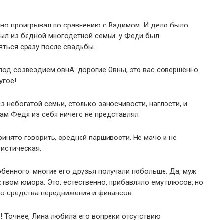
ьно проигрывал по сравнению с Вадимом. И дело было
был из бедной многодетной семьи: у Феди был
яться сразу после свадьбы.
 под созвездием овнА: дорогие Овны, это вас совершенно
угое!
з небогатой семьи, столько заносчивости, наглости, и
ам Федя из себя ничего не представлял.
нято говорить, средней паршивости. Не мачо и не
тистическая.
обенного: многие его друзья получали побольше. Да, муж
твом юмора. Это, естественно, прибавляло ему плюсов, но
го средства передвижения и финансов.
! Точнее, Лина любила его вопреки отсутствию