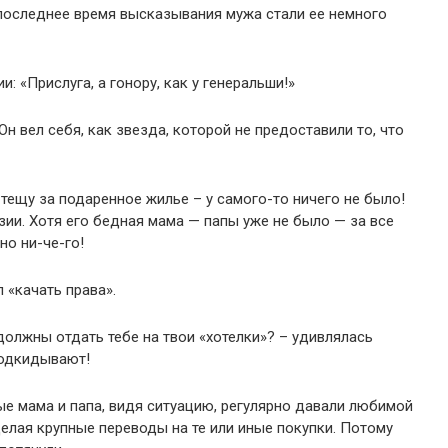
последнее время высказывания мужа стали ее немного
: «Прислуга, а гонору, как у генеральши!»
н вел себя, как звезда, которой не предоставили то, что
 тещу за подаренное жилье – у самого-то ничего не было!
зии. Хотя его бедная мама — папы уже не было — за все
о ни-че-го!
 «качать права».
е должны отдать тебе на твои «хотелки»? – удивлялась
 подкидывают!
е мама и папа, видя ситуацию, регулярно давали любимой
лая крупные переводы на те или иные покупки. Потому