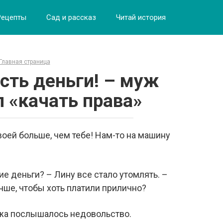
Рецепты
Сад и рассказ
Читай история
Главная страница
есть деньги! – муж
 «качать права»
воей больше, чем тебе! Нам-то на машину
ие деньги? – Лину все стало утомлять. –
чше, чтобы хоть платили прилично?
мужа послышалось недовольство.