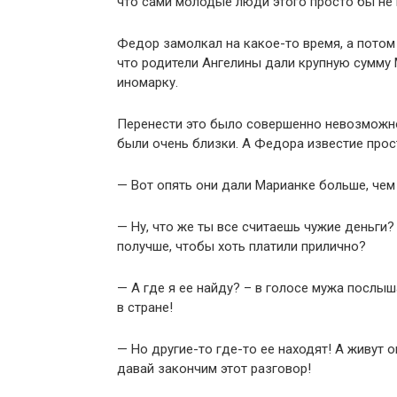
что сами молодые люди этого просто бы не 
Федор замолкал на какое-то время, а потом 
что родители Ангелины дали крупную сумму 
иномарку.
Перенести это было совершенно невозможно!
были очень близки. А Федора известие прос
— Вот опять они дали Марианке больше, чем 
— Ну, что же ты все считаешь чужие деньги?
получше, чтобы хоть платили прилично?
— А где я ее найду? – в голосе мужа послыш
в стране!
— Но другие-то где-то ее находят! А живут о
давай закончим этот разговор!