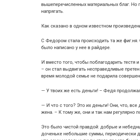
вышеперечисленных материальных благ. Но 
напрягать.
Как сказано в одном известном произведении
С Федором стала происходить та же фиг.ня. О
было написано у нее в райдере.
И вместо того, чтобы поблагодарить тестя и
– он стал выдвигать несправедливые претен
время молодой семье не подарила совершенн
— У твоих же есть деньги! – Федя продолжал
— И что с того? Это их деньги! Они, что, вс
жена. – К тому же, они и так нам регулярно
Это было чистой правдой: добрые и небедны
доченьке небольшие суммы, периодически де