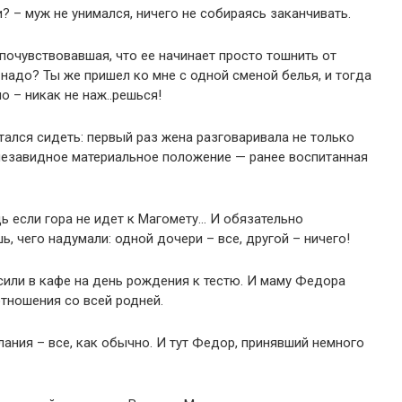
? – муж не унимался, ничего не собираясь заканчивать.
 почувствовавшая, что ее начинает просто тошнить от
 надо? Ты же пришел ко мне с одной сменой белья, и тогда
ло – никак не наж..решься!
ался сидеть: первый раз жена разговаривала не только
 незавидное материальное положение — ранее воспитанная
едь если гора не идет к Магомету… И обязательно
, чего надумали: одной дочери – все, другой – ничего!
асили в кафе на день рождения к тестю. И маму Федора
тношения со всей родней.
ания – все, как обычно. И тут Федор, принявший немного