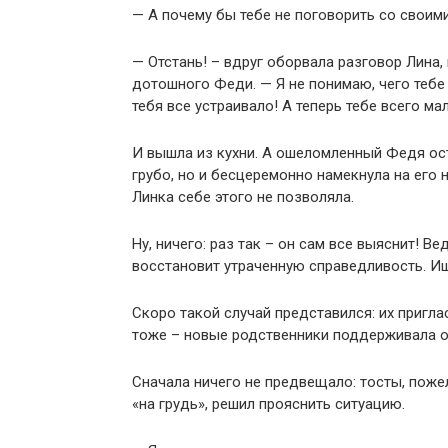
— А почему бы тебе не поговорить со своими
— Отстань! – вдруг оборвала разговор Лина,
дотошного Феди. — Я не понимаю, чего тебе
тебя все устраивало! А теперь тебе всего ма
И вышла из кухни. А ошеломленный Федя ост
грубо, но и бесцеремонно намекнула на его
Линка себе этого не позволяла.
Ну, ничего: раз так – он сам все выяснит! В
восстановит утраченную справедливость. Ишь
Скоро такой случай представился: их пригл
тоже – новые родственники поддерживала о
Сначала ничего не предвещало: тосты, пожел
«на грудь», решил прояснить ситуацию.