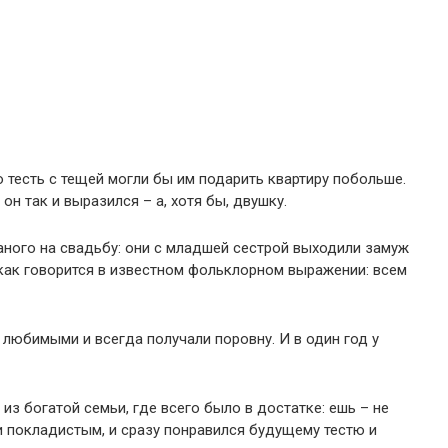
то тесть с тещей могли бы им подарить квартиру побольше.
он так и выразился – а, хотя бы, двушку.
аного на свадьбу: они с младшей сестрой выходили замуж
 как говорится в известном фольклорном выражении: всем
 любимыми и всегда получали поровну. И в один год у
з богатой семьи, где всего было в достатке: ешь – не
 и покладистым, и сразу понравился будущему тестю и