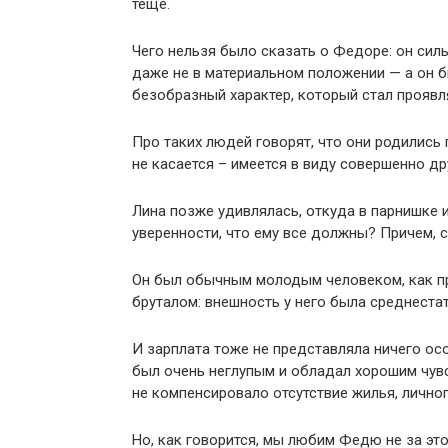
теще.
Чего нельзя было сказать о Федоре: он сил
даже не в материальном положении — а он 
безобразный характер, который стал проявл
Про таких людей говорят, что они родились
не касается – имеется в виду совершенно др
Лина позже удивлялась, откуда в парнишке и
уверенности, что ему все должны? Причем, с
Он был обычным молодым человеком, как при
бруталом: внешность у него была среднеста
И зарплата тоже не представляла ничего ос
был очень неглупым и обладал хорошим чувс
не компенсировало отсутствие жилья, лично
Но, как говорится, мы любим Федю не за это