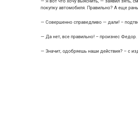
— Я вот что хочу выяснить, — заявил зять, 
покупку автомобиля. Правильно? А еще рань
— Совершенно справедливо — дали! – подтв
— Да нет, все правильно! – произнес Федор.
— Значит, одобряешь наши действия? – с из