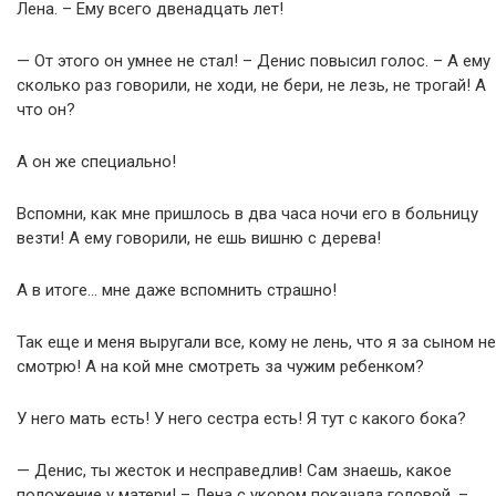
Лена. – Ему всего двенадцать лет!
— От этого он умнее не стал! – Денис повысил голос. – А ему
сколько раз говорили, не ходи, не бери, не лезь, не трогай! А
что он?
А он же специально!
Вспомни, как мне пришлось в два часа ночи его в больницу
везти! А ему говорили, не ешь вишню с дерева!
А в итоге… мне даже вспомнить страшно!
Так еще и меня выругали все, кому не лень, что я за сыном не
смотрю! А на кой мне смотреть за чужим ребенком?
У него мать есть! У него сестра есть! Я тут с какого бока?
— Денис, ты жесток и несправедлив! Сам знаешь, какое
положение у матери! – Лена с укором покачала головой. –