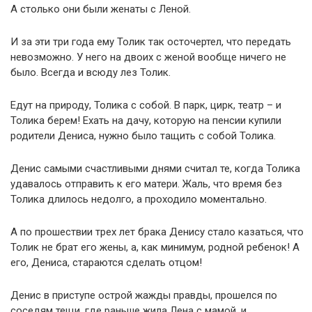
А столько они были женаты с Леной.
И за эти три года ему Толик так осточертел, что передать
невозможно. У него на двоих с женой вообще ничего не
было. Всегда и всюду лез Толик.
Едут на природу, Толика с собой. В парк, цирк, театр – и
Толика берем! Ехать на дачу, которую на пенсии купили
родители Дениса, нужно было тащить с собой Толика.
Денис самыми счастливыми днями считал те, когда Толика
удавалось отправить к его матери. Жаль, что время без
Толика длилось недолго, а проходило моментально.
А по прошествии трех лет брака Денису стало казаться, что
Толик не брат его жены, а, как минимум, родной ребенок! А
его, Дениса, стараются сделать отцом!
Денис в приступе острой жажды правды, прошелся по
соседям тещи, где раньше жила Лена с мамой, и