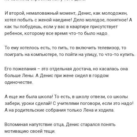
И второй, немаловажный момент, Денис, как молодожен,
хотел побыть с женой наедине! Дело молодое, понятное! А
как ты побудешь, если у вас в квартире присутствует
ребенок, которому все время что-то было надо.
То ему хотелось есть, то пить, то включить телевизор, то
поиграть на компьютере, то пойти на улицу, то что-то купить.
Его пожелания – это отдельная достача, но касалась она
больше Лены. А Денис при жене сидел в гордом
одиночестве.
А еще же была школа! То есть, в школу отвези, со школы
забери, уроки сделай! С учителями поговори, если это надо!
А на родительские собрания только Лена и ходила.
Вспоминая напутствие отца, Денис старался понять
мотивацию своей тещи.