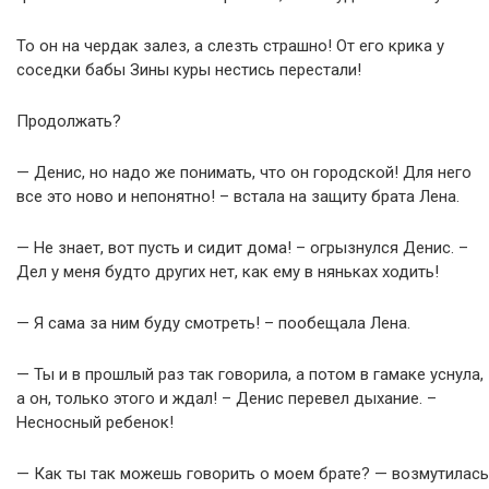
То он на чердак залез, а слезть страшно! От его крика у
соседки бабы Зины куры нестись перестали!
Продолжать?
— Денис, но надо же понимать, что он городской! Для него
все это ново и непонятно! – встала на защиту брата Лена.
— Не знает, вот пусть и сидит дома! – огрызнулся Денис. –
Дел у меня будто других нет, как ему в няньках ходить!
— Я сама за ним буду смотреть! – пообещала Лена.
— Ты и в прошлый раз так говорила, а потом в гамаке уснула,
а он, только этого и ждал! – Денис перевел дыхание. –
Несносный ребенок!
— Как ты так можешь говорить о моем брате? — возмутилась