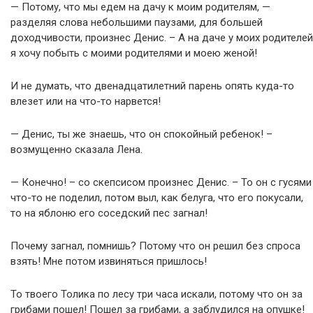
— Потому, что мы едем на дачу к моим родителям, —
разделяя слова небольшими паузами, для большей
доходчивости, произнес Денис. – А на даче у моих родителей
я хочу побыть с моими родителями и моею женой!
И не думать, что двенадцатилетний парень опять куда-то
влезет или на что-то нарвется!
— Денис, ты же знаешь, что он спокойный ребенок! –
возмущенно сказала Лена.
— Конечно! – со скепсисом произнес Денис. – То он с гусями
что-то не поделил, потом выл, как белуга, что его покусали,
то на яблоню его соседский пес загнал!
Почему загнал, помнишь? Потому что он решил без спроса
взять! Мне потом извиняться пришлось!
То твоего Толика по лесу три часа искали, потому что он за
грибами пошел! Пошел за грибами, а заблудился на опушке!