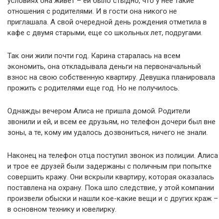
условиях она живет – ей было стыдно, что у нее такие
отношения с родителями. И в гости она никого не
приглашала. А свой очередной день рождения отметила в
кафе с двумя старыми, еще со школьных лет, подругами.
Так они жили почти год. Карина старалась на всем
экономить, она откладывала деньги на первоначальный
взнос на свою собственную квартиру. Девушка планировала
прожить с родителями еще год. Но не получилось.
Однажды вечером Алиса не пришла домой. Родители
звонили и ей, и всем ее друзьям, но телефон дочери был вне
зоны, а те, кому им удалось дозвониться, ничего не знали.
Наконец на телефон отца поступил звонок из полиции. Алиса
и трое ее друзей были задержаны с поличным при попытке
совершить кражу. Они вскрыли квартиру, которая оказалась
поставлена на охрану. Пока шло следствие, у этой компании
произвели обыски и нашли кое-какие вещи и с других краж –
в основном технику и ювелирку.