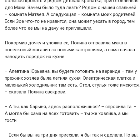
большая кровать и рядом детская кроватка, приготовленная
для Майи. Зачем было туда лезть? Рядом с нашей спальней
– комната Матвея. А следующая – комната моих родителей.
Если Зое что-то не нравится, она может уехать в город, тем
более что ее мы на дачу не приглашали.
Покормив дочку и уложив ее, Полина отправила мужа в
поселковый магазин за новыми кастрюлями, а сама начала
наводить порядок на кухне.
– Алевтина Юрьевна, вы будете готовить на веранде – там у
прежних хозяев была летняя кухня. Электрическая плитка и
маленький холодильник там есть. Стол, стулья тоже имеются,
– сказала Полина свекрови.
– А ты, как барыня, здесь расположишься? – спросила та. –
А могла бы сама на всех готовить – ты же хозяйка, а мы
гости.
– Если бы вы на три дня приехали, я бы так и сделала. Но вы,