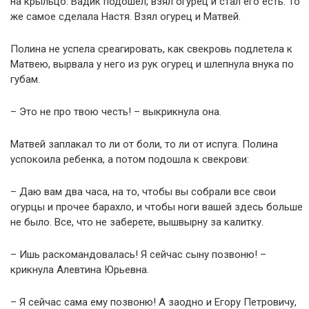
на крыльцо. Вадик подошел, взял огурец и стал его есть. То
же самое сделала Настя. Взял огурец и Матвей.
Полина не успела среагировать, как свекровь подлетела к
Матвею, вырвала у него из рук огурец и шлепнула внука по
губам.
– Это не про твою честь! – выкрикнула она.
Матвей заплакал то ли от боли, то ли от испуга. Полина
успокоила ребенка, а потом подошла к свекрови:
– Даю вам два часа, на то, чтобы вы собрали все свои
огурцы и прочее барахло, и чтобы ноги вашей здесь больше
не было. Все, что не заберете, вышвырну за калитку.
– Ишь раскомандовалась! Я сейчас сыну позвоню! –
крикнула Алевтина Юрьевна.
– Я сейчас сама ему позвоню! А заодно и Егору Петровичу,