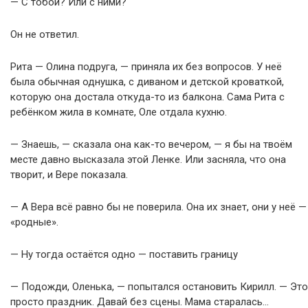
— С тобой? Или с ними?
Он не ответил.
Рита — Олина подруга, — приняла их без вопросов. У неё
была обычная однушка, с диваном и детской кроваткой,
которую она достала откуда-то из балкона. Сама Рита с
ребёнком жила в комнате, Оле отдала кухню.
— Знаешь, — сказала она как-то вечером, — я бы на твоём
месте давно высказала этой Ленке. Или засняла, что она
творит, и Вере показала.
— А Вера всё равно бы не поверила. Она их знает, они у неё —
«родные».
— Ну тогда остаётся одно — поставить границу
— Подожди, Оленька, — попытался остановить Кирилл. — Это
просто праздник. Давай без сцены. Мама старалась…