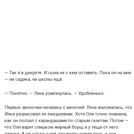
— Так я в декрете. И сына не с кем оставить. Пока он на мне
— ни садика, ни школы ещё.
— Понятно. — Лена усмехнулась. — Удобненько.
Первые звоночки начались с мелочей. Лена жаловалась, что
Илья разрисовал её ежедневник. Хотя Оля точно помнила,
как он ползал с карандашами по старым газетам. Потом —
что Оля варит слишком жирный борщ и у тёщи от него
изжога. А уж когда у неё «исчезла» новая тушь, и она