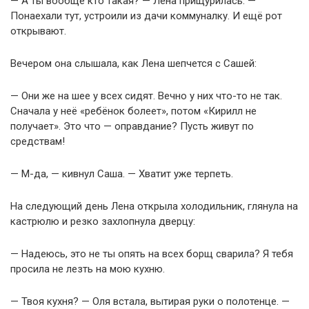
— А ты вообще кто такая? — Лена прищурилась. —
Понаехали тут, устроили из дачи коммуналку. И ещё рот
открывают.
Вечером она слышала, как Лена шепчется с Сашей:
— Они же на шее у всех сидят. Вечно у них что-то не так.
Сначала у неё «ребёнок болеет», потом «Кирилл не
получает». Это что — оправдание? Пусть живут по
средствам!
— М-да, — кивнул Саша. — Хватит уже терпеть.
На следующий день Лена открыла холодильник, глянула на
кастрюлю и резко захлопнула дверцу:
— Надеюсь, это не ты опять на всех борщ сварила? Я тебя
просила не лезть на мою кухню.
— Твоя кухня? — Оля встала, вытирая руки о полотенце. —