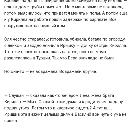
Василия на даче. Планировалось максимум на пару недель —
пока в доме трубы поменяют. Но с мастерами не задалось,
потом выяснилось, что придётся менять и полы. А потом ещё
и у Кирилла на работе пошли задержки по зарплате. Всё
накрутилось как снежный ком.
Оля честно старалась: готовила, убирала, бегала по огороду
с лейкой, и заодно нянчила Иришку — дочку сестры Кирилла.
Та тоже перекантовывалась на даче, пока её мама
развлекалась в Турции. Так что Вера внакладе не была.
Но она-то — не возражала. Возражали другие.
— Слушай, — сказала как-то вечером Лена, жена брата
Кирилла. — Мы с Сашкой тоже думали к родителям на дачу
подвинуться. Летом что в квартире сидеть? А тут вы…
Иришка эта визжит целыми днями. Василий вон чуть с ума не
сошёл.