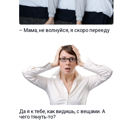
– Мама, не волнуйся, я скоро перееду
Да я к тебе, как видишь, с вещами. А
чего тянуть-то?