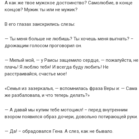
А как же твое мужское достоинство? Самолюбие, в конце
концов? Мужик ты или не мужик?
В его глазах заискрились слезы:
— Ты меня больше не любишь? Ты хочешь меня выгнать? –
дрожащим голосом проговорил он.
— Милый мой, — у Раисы защемило сердце, — пожалуйста, не
плачь! Я люблю тебя! И всегда буду любить! Не
расстраивайся, счастье мое!
«Семья из зазеркалья, — вспомнилась фраза Веры и: — Сама
же разбаловала, и что теперь делать?»
— А давай мы купим тебе мотоцикл! – перед внутренним
взором появился образ дочери, довольно потирающей руки.
— Да! – обрадовался Гена. А слез, как не бывало.