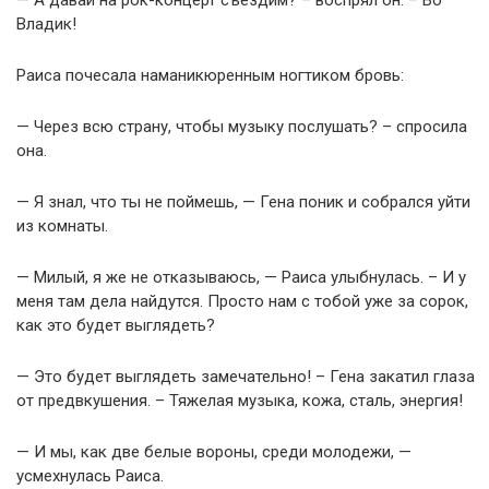
— А давай на рок-концерт съездим? – воспрял он. – Во
Владик!
Раиса почесала наманикюренным ногтиком бровь:
— Через всю страну, чтобы музыку послушать? – спросила
она.
— Я знал, что ты не поймешь, — Гена поник и собрался уйти
из комнаты.
— Милый, я же не отказываюсь, — Раиса улыбнулась. – И у
меня там дела найдутся. Просто нам с тобой уже за сорок,
как это будет выглядеть?
— Это будет выглядеть замечательно! – Гена закатил глаза
от предвкушения. – Тяжелая музыка, кожа, сталь, энергия!
— И мы, как две белые вороны, среди молодежи, —
усмехнулась Раиса.