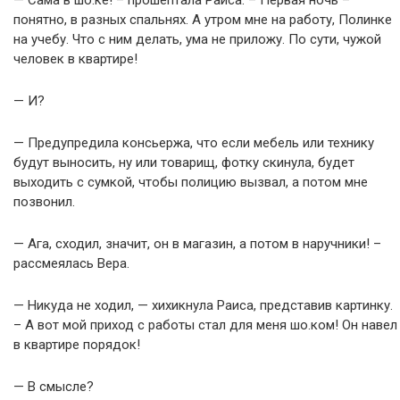
— Сама в шо.ке! – прошептала Раиса. – Первая ночь –
понятно, в разных спальнях. А утром мне на работу, Полинке
на учебу. Что с ним делать, ума не приложу. По сути, чужой
человек в квартире!
— И?
— Предупредила консьержа, что если мебель или технику
будут выносить, ну или товарищ, фотку скинула, будет
выходить с сумкой, чтобы полицию вызвал, а потом мне
позвонил.
— Ага, сходил, значит, он в магазин, а потом в наручники! –
рассмеялась Вера.
— Никуда не ходил, — хихикнула Раиса, представив картинку.
– А вот мой приход с работы стал для меня шо.ком! Он навел
в квартире порядок!
— В смысле?