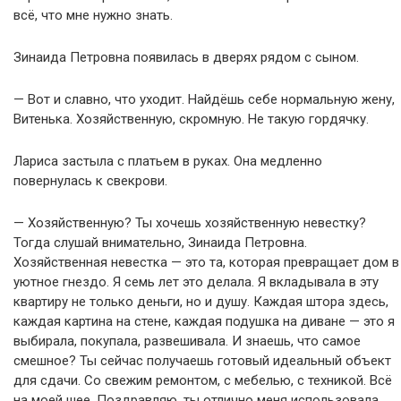
всё, что мне нужно знать.
Зинаида Петровна появилась в дверях рядом с сыном.
— Вот и славно, что уходит. Найдёшь себе нормальную жену,
Витенька. Хозяйственную, скромную. Не такую гордячку.
Лариса застыла с платьем в руках. Она медленно
повернулась к свекрови.
— Хозяйственную? Ты хочешь хозяйственную невестку?
Тогда слушай внимательно, Зинаида Петровна.
Хозяйственная невестка — это та, которая превращает дом в
уютное гнездо. Я семь лет это делала. Я вкладывала в эту
квартиру не только деньги, но и душу. Каждая штора здесь,
каждая картина на стене, каждая подушка на диване — это я
выбирала, покупала, развешивала. И знаешь, что самое
смешное? Ты сейчас получаешь готовый идеальный объект
для сдачи. Со свежим ремонтом, с мебелью, с техникой. Всё
на моей шее. Поздравляю, ты отлично меня использовала.