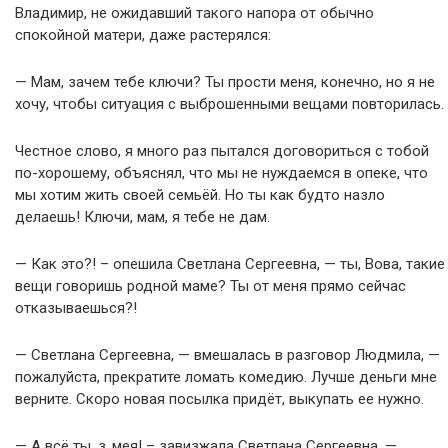
Владимир, не ожидавший такого напора от обычно
спокойной матери, даже растерялся:
— Мам, зачем тебе ключи? Ты прости меня, конечно, но я не
хочу, чтобы ситуация с выброшенными вещами повторилась.
Честное слово, я много раз пытался договориться с тобой
по-хорошему, объяснял, что мы не нуждаемся в опеке, что
мы хотим жить своей семьёй. Но ты как будто назло
делаешь! Ключи, мам, я тебе не дам.
— Как это?! – опешила Светлана Сергеевна, — ты, Вова, такие
вещи говоришь родной маме? Ты от меня прямо сейчас
отказываешься?!
— Светлана Сергеевна, — вмешалась в разговор Людмила, —
пожалуйста, прекратите ломать комедию. Лучше деньги мне
верните. Скоро новая посылка придёт, выкупать ее нужно.
— А всё ты, з..мея! – завизжала Светлана Сергеевна, —