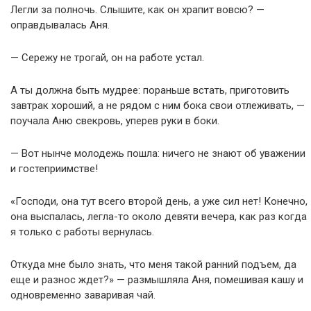
Легли за полночь. Слышите, как он храпит вовсю? —
оправдывалась Аня.
— Сережу не трогай, он на работе устал.
А ты должна быть мудрее: пораньше встать, приготовить
завтрак хороший, а не рядом с ним бока свои отлеживать, —
поучала Аню свекровь, уперев руки в боки.
— Вот нынче молодежь пошла: ничего не знают об уважении
и гостеприимстве!
«Господи, она тут всего второй день, а уже сил нет! Конечно,
она выспалась, легла-то около девяти вечера, как раз когда
я только с работы вернулась.
Откуда мне было знать, что меня такой ранний подъем, да
еще и разнос ждет?» — размышляла Аня, помешивая кашу и
одновременно заваривая чай.