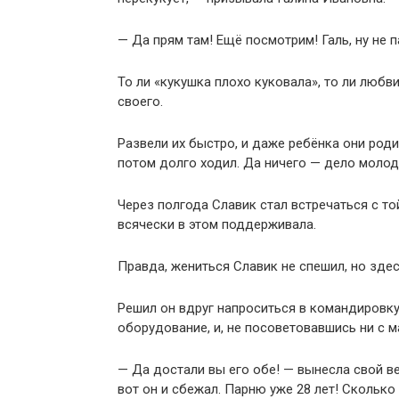
— Да прям там! Ещё посмотрим! Галь, ну не 
То ли «кукушка плохо куковала», то ли любв
своего.
Развели их быстро, и даже ребёнка они роди
потом долго ходил. Да ничего — дело молод
Через полгода Славик стал встречаться с то
всячески в этом поддерживала.
Правда, жениться Славик не спешил, но здесь
Решил он вдруг напроситься в командировку
оборудование, и, не посоветовавшись ни с ма
— Да достали вы его обе! — вынесла свой ве
вот он и сбежал. Парню уже 28 лет! Скольк