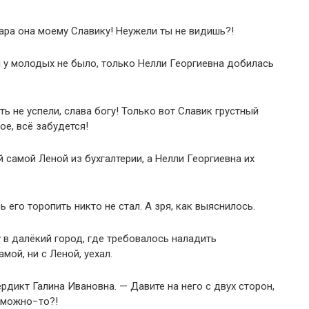
пара она моему Славику! Неужели ты не видишь?!
и у молодых не было, только Нелли Георгиевна добилась
ть не успели, слава богу! Только вот Славик грустный
ое, всё забудется!
й самой Леной из бухгалтерии, а Нелли Георгиевна их
 его торопить никто не стал. А зря, как выяснилось.
 в далёкий город, где требовалось наладить
мой, ни с Леной, уехал.
рдикт Галина Ивановна. — Давите на него с двух сторон,
о можно−то?!