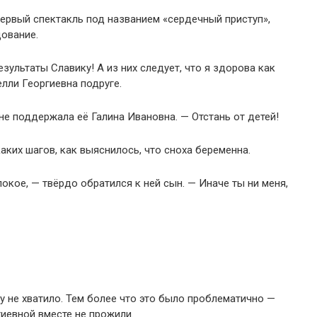
первый спектакль под названием «сердечный приступ»,
дование.
зультаты Славику! А из них следует, что я здорова как
лли Георгиевна подруге.
не поддержала её Галина Ивановна. — Отстань от детей!
аких шагов, как выяснилось, что сноха беременна.
покое, — твёрдо обратился к ней сын. — Иначе ты ни меня,
у не хватило. Тем более что это было проблематично —
гиевной вместе не прожили.