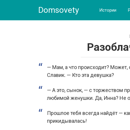
Skip
Domsovety
to
Истории
content
Разобла
— Мам, а что происходит? Может
Славик. — Кто эта девушка?
— А это, сынок, — с торжеством п
любимой женушки. Да, Инна? Не 
Прошлое тебя всегда найдёт — ка
прикидывалась!