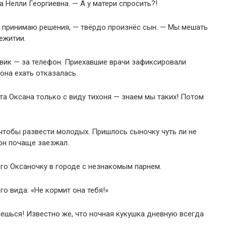
 Нелли Георгиевна. — А у матери спросить?!
м принимаю решения, — твёрдо произнёс сын. — Мы мешать
ежитии.
авик — за телефон. Приехавшие врачи зафиксировали
она ехать отказалась.
та Оксана только с виду тихоня — знаем мы таких! Потом
чтобы развести молодых. Пришлось сыночку чуть ли не
он почаще заезжал.
его Оксаночку в городе с незнакомым парнем.
о вида: «Не кормит она тебя!»
анешься! Известно же, что ночная кукушка дневную всегда