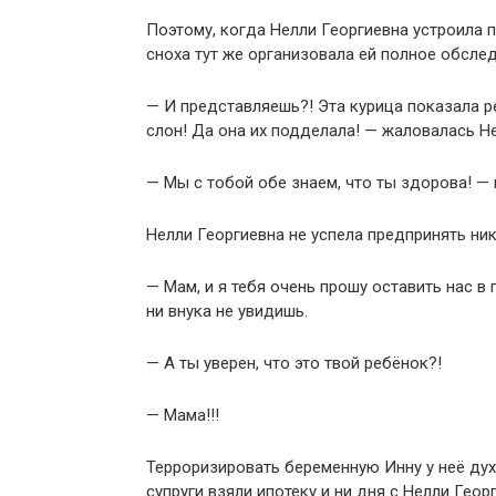
Поэтому, когда Нелли Георгиевна устроила 
сноха тут же организовала ей полное обсле
— И представляешь?! Эта курица показала ре
слон! Да она их подделала! — жаловалась Не
— Мы с тобой обе знаем, что ты здорова! — 
Нелли Георгиевна не успела предпринять ник
— Мам, и я тебя очень прошу оставить нас в 
ни внука не увидишь.
— А ты уверен, что это твой ребёнок?!
— Мама!!!
Терроризировать беременную Инну у неё дух
супруги взяли ипотеку и ни дня с Нелли Геор