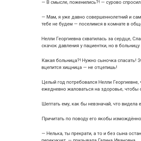
— В смысле, поженились?! — сурово спросила
— Мам, я уже давно совершеннолетний и са
тебе не будем — поселимся в комнате в общ
Нелли Георгиевна схватилась за сердце, Сл
скачок давления у пациентки, но в больницу 
Какая больница?! Нужно сыночка спасать! Э
вцепится хищница — не отцепишь!
Целый год потребовался Нелли Георгиевне, 
ежедневно жаловаться на здоровье, чтобы 
Шептать ему, как бы невзначай, что видела 
Причитать по поводу его якобы измождённог
— Нелька, ты прекрати, а то и без сына ост
перекукует, — призывала Галина Ивановна.