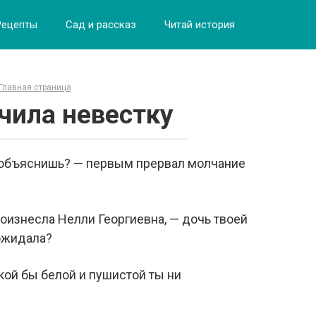
Рецепты
Сад и рассказ
Читай история
Главная страница
чила невестку
, объяснишь? — первым прервал молчание
роизнесла Нелли Георгиевна, — дочь твоей
ожидала?
кой бы белой и пушистой ты ни