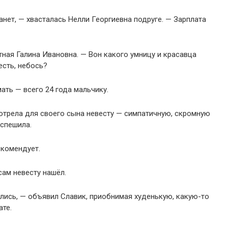
ет, — хвасталась Нелли Георгиевна подруге. — Зарплата
тная Галина Ивановна. — Вон какого умницу и красавца
есть, небось?
ать — всего 24 года мальчику.
отрела для своего сына невесту — симпатичную, скромную
 спешила.
екомендует.
сам невесту нашёл.
лись, — объявил Славик, приобнимая худенькую, какую-то
те.