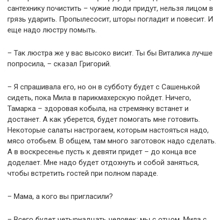
сантехнику почистить – чужие люди придут, нельзя лицом в
грязь ударить. Пропылесосит, шторы погладит и повесит. И
еще надо люстру помыть.
– Так люстра же у вас высоко висит. Ты бы Виталика лучше
попросила, – сказал Григорий.
– Я спрашивала его, но он в субботу будет с Сашенькой
сидеть, пока Мила в парикмахерскую пойдет. Ничего,
Тамарка – здоровая кобыла, на стремянку встанет и
достанет. А как уберется, будет помогать мне готовить.
Некоторые салаты настрогаем, которым настояться надо,
мясо отобьем. В общем, там много заготовок надо сделать.
А в воскресенье пусть к девяти придет – до конца все
доделает. Мне надо будет отдохнуть и собой заняться,
чтобы встретить гостей при полном параде.
– Мама, а кого вы пригласили?
– Всего будет четырнадцать человек: мы с отцом, Мила с