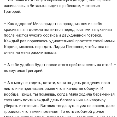
– Так Мила в субботу в парикмахерскую идет, она заранее
записалась, а Виталька сидит с ребенком, – ответил
Григорий.
– Как здорово! Мила придет на праздник вся из себя
красивая, а я должна появиться перед гостями зачуханная
после чистки чужого copтира и двухдневной готовки.
Каждый раз поражаюсь удивительной простоте твоей мамы.
Короче, можешь передать Лидии Петровне, чтобы она не
очень на меня рассчитывала.
– А тебе удобно будет после этого прийти и сесть за стол? –
возмутился Григорий.
– А я могу не ходить, кстати, меня на день рождения пока
никто и не приглашал, разве что в качестве обслуги. И
вообще, Гриша, ты помнишь, когда Мила ходила беременная,
твоя мать почти каждый день бегала к ним на квартиру
убирать и готовить. Виталик тогда чуть с ума не сошел, даже
грозился, что замки поменяет. То есть любимой дочке