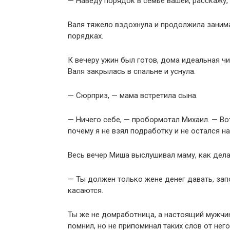
— Наведу порядок в семье вашей, расскажу,
Валя тяжело вздохнула и продолжила занима
порядках.
К вечеру ужин был готов, дома идеальная чи
Валя закрылась в спальне и уснула.
— Сюрприз, — мама встретила сына.
— Ничего себе, — пробормотал Михаил. — Вот
почему я не взял подработку и не остался н
Весь вечер Миша выслушивал маму, как делат
— Ты должен только жене денег давать, зап
касаются.
Ты же не домработница, а настоящий мужчина
помнил, но не припоминал таких слов от него