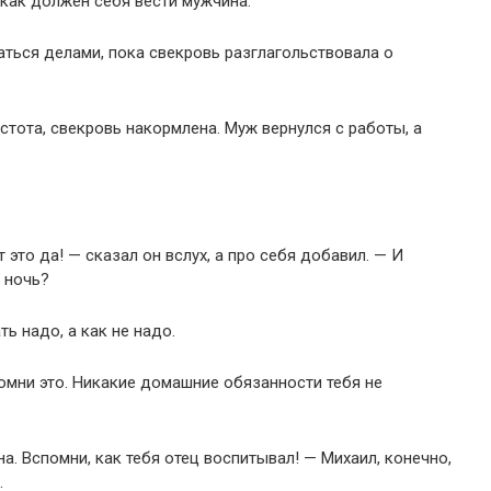
 как должен себя вести мужчина.
ться делами, пока свекровь разглагольствовала о
стота, свекровь накормлена. Муж вернулся с работы, а
 это да! — сказал он вслух, а про себя добавил. — И
а ночь?
ь надо, а как не надо.
омни это. Никакие домашние обязанности тебя не
. Вспомни, как тебя отец воспитывал! — Михаил, конечно,
.