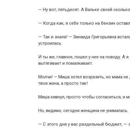
— Ну вот, пятьдесят. А Вальке своей скольк
— Когда как, я себе только на бензин остав
— Так и знала! — Зинаида Григорьевна встала
устроилась.
И ты же, главное, пошел у нее на поводу. А я 
вытягивает и помалкивает.
Молчи! — Миша хотел возразить, но мама не 
твоя жена, а просто так!
Миша кивнул, просто чтобы согласиться, и ма
Но, видимо, сегодня женщина не унималась.
— С этого дня у вас раздельный бюджет, — 