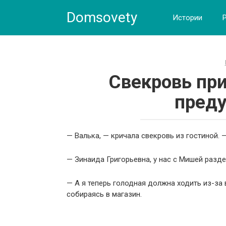
Skip
Domsovety
to
Истории
content
Свекровь при
пред
— Валька, — кричала свекровь из гостиной. 
— Зинаида Григорьевна, у нас с Мишей разд
— А я теперь голодная должна ходить из-за
собираясь в магазин.