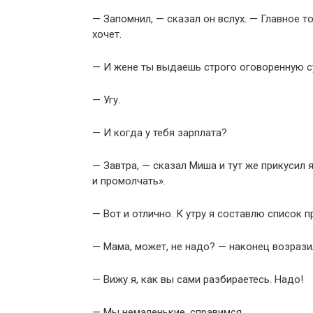
— Запомнил, — сказал он вслух. — Главное то
хочет.
— И жене ты выдаешь строго оговоренную с
— Угу.
— И когда у тебя зарплата?
— Завтра, — сказал Миша и тут же прикусил
и промолчать».
— Вот и отлично. К утру я составлю список 
— Мама, может, не надо? — наконец возрази
— Вижу я, как вы сами разбираетесь. Надо!
— Мы немаленькие, справимся.