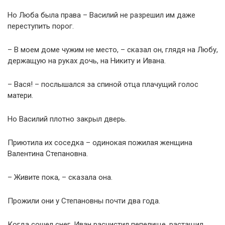
Но Люба была права – Василий не разрешил им даже
переступить порог.
– В моем доме чужим не место, – сказал он, глядя на Любу,
держащую на руках дочь, на Никиту и Ивана.
– Вася! – послышался за спиной отца плачущий голос
матери.
Но Василий плотно закрыл дверь.
Приютила их соседка – одинокая пожилая женщина
Валентина Степановна.
– Живите пока, – сказала она.
Прожили они у Степановны почти два года.
Когда сошел снег, Иван расчистил пепелище, растащил