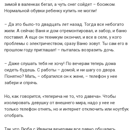
зимой в валенках бегал, а чуть снег сойдет – босиком.
Нормальной обувки ребенку купить не могли!
– Да это было-то двадцать лет назад. Тогда все небогато
жили. А сейчас Ваня и дом отремонтировал, и забор, и баню
поставил. А еще он техникум окончил, и все в селе, у кого
проблемы с электричеством, сразу Ваню зовут. Ты сам его в
прошлом году приглашал! – пыталась возразить дочь.
– Даже слушать тебя не хочу! По вечерам теперь дома
сидеть будешь. С работы – домой, и ни шагу со двора.
Понятно? Мать, – обратился он к жене, – телефон у нее
забери и спрячь.
Но, как говорится, «теперича не то, что давеча». Чтобы
изолировать девушку от внешнего мира, надо у нее не
только телефон отнять, но и интернет отключить или ноутбук
отобрать.
Так что Люба с Иваном вечерами все равно общались.