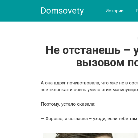
Skip
Domsovety
to
Истории
content
Не отстанешь – у
вызовом по
А она вдруг почувствовала, что уже не в со
нее «кнопка» и очень умело этим манипулиро
Поэтому, устало сказала:
— Хорошо, я согласна – уходи, если тебе там