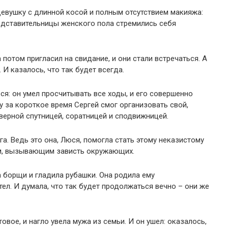
евушку с длинной косой и полным отсутствием макияжа:
едставительницы женского пола стремились себя
 потом пригласил на свидание, и они стали встречаться. А
 И казалось, что так будет всегда.
ся: он умел просчитывать все ходы, и его совершенно
 за короткое время Сергей смог организовать свой,
 верной спутницей, соратницей и сподвижницей.
га. Ведь это она, Люся, помогла стать этому неказистому
м, вызывающим зависть окружающих.
 борщи и гладила рубашки. Она родила ему
ел. И думала, что так будет продолжаться вечно – они же
товое, и нагло увела мужа из семьи. И он ушел: оказалось,