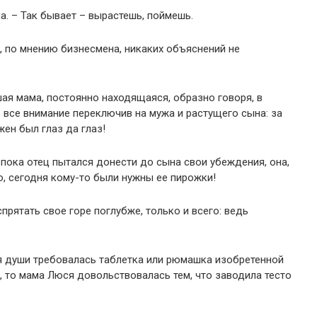
па. – Так бывает – вырастешь, поймешь.
, по мнению бизнесмена, никаких объяснений не
шая мама, постоянно находящаяся, образно говоря, в
, все внимание переключив на мужа и растущего сына: за
н был глаз да глаз!
, пока отец пытался донести до сына свои убеждения, она,
о, сегодня кому-то были нужны ее пирожки!
прятать свое горе поглубже, только и всего: ведь
я души требовалась таблетка или рюмашка изобретенной
то мама Люся довольствовалась тем, что заводила тесто