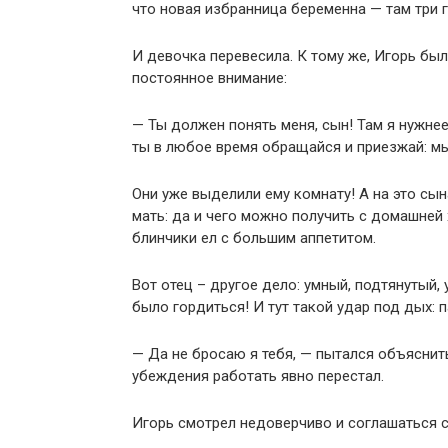
что новая избранница беременна — там три 
И девочка перевесила. К тому же, Игорь б
постоянное внимание:
— Ты должен понять меня, сын! Там я нужнее
ты в любое время обращайся и приезжай: мы
Они уже выделили ему комнату! А на это сын
мать: да и чего можно получить с домашней 
блинчики ел с большим аппетитом.
Вот отец – другое дело: умный, подтянутый
было гордиться! И тут такой удар под дых: п
— Да не бросаю я тебя, — пытался объяснить
убеждения работать явно перестал.
Игорь смотрел недоверчиво и соглашаться с 