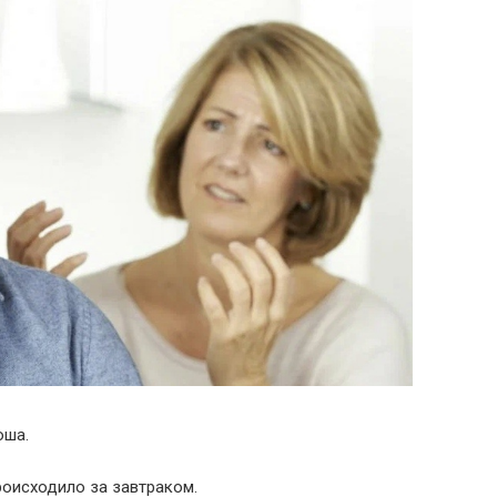
оша.
роисходило за завтраком.