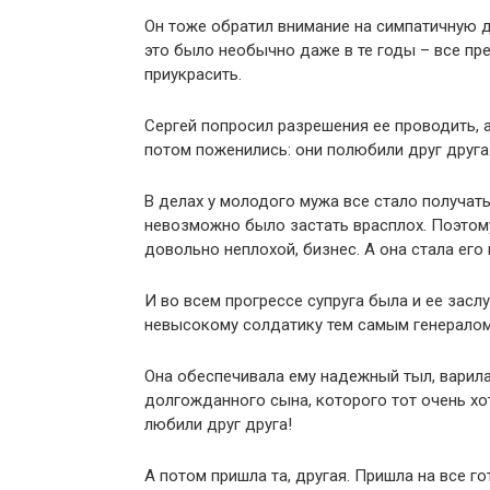
Он тоже обратил внимание на симпатичную д
это было необычно даже в те годы – все пр
приукрасить.
Сергей попросил разрешения ее проводить, а
потом поженились: они полюбили друг друга.
В делах у молодого мужа все стало получать
невозможно было застать врасплох. Поэтому
довольно неплохой, бизнес. А она стала его
И во всем прогрессе супруга была и ее заслу
невысокому солдатику тем самым генерало
Она обеспечивала ему надежный тыл, варила
долгожданного сына, которого тот очень хот
любили друг друга!
А потом пришла та, другая. Пришла на все го