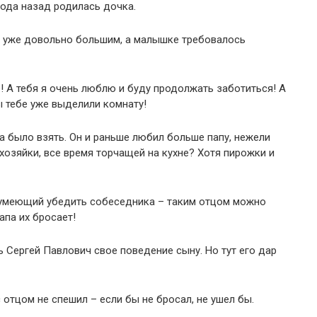
года назад родилась дочка.
ыл уже довольно большим, а малышке требовалось
! А тебя я очень люблю и буду продолжать заботиться! А
 тебе уже выделили комнату!
а было взять. Он и раньше любил больше папу, нежели
хозяйки, все время торчащей на кухне? Хотя пирожки и
, умеющий убедить собеседника – таким отцом можно
апа их бросает!
 Сергей Павлович свое поведение сыну. Но тут его дар
отцом не спешил – если бы не бросал, не ушел бы.