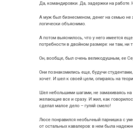
Да, командировки. Да, задержки на работе. Н
А муж был бизнесменом, денег на семью не ж
логически объяснимо.
А потом выяснилось, что у него имеется ещ
потребности в двойном размере: ни там, ни 
Он, вообще, был очень великодушным, ее Се
Они познакомились еще, будучи студентами, 
хочет. И шел к своей цели, опираясь на теор
Шел небольшими шагами, не замахиваясь на 
желающие все и сразу. И жил, как говорилос
сделал малое дело – гуляй смело!
Люсе понравился необычный парнишка с ум
от остальных кавалеров: в нем была надежн