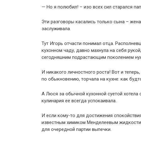
— Но я полюбил! – изо всех сил старался па
Эти разговоры касались только сына – жена
заслуживала.
Тут Игорь отчасти понимал отца. Располнев
кухонном чаду, давно махнула на себя рукой
сегодняшним подрастающим поколением нуже
И никакого личностного роста! Вот и теперь
по обыкновению, торчала на кухне: как будт
А Люся за обычной кухонной суетой хотела с
кулинария ее всегда успокаивала.
И если кому-то для достижения спокойстви
известным химиком Менделеевым жидкости, 
для очередной партии выпечки.