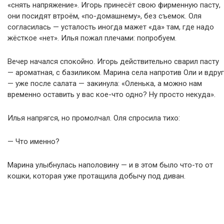
«снять напряжение». Игорь принесёт свою фирменную пасту,
они посидят втроём, «по-домашнему», без съемок. Оля
согласилась — усталость иногда мажет «да» там, где надо
жёсткое «нет». Илья пожал плечами: попробуем.
Вечер начался спокойно. Игорь действительно сварил пасту
— ароматная, с базиликом. Марина села напротив Оли и вдруг
— уже после салата — закинула: «Оленька, а можно нам
временно оставить у вас кое-что одно? Ну просто некуда».
Илья напрягся, но промолчал. Оля спросила тихо:
— Что именно?
Марина улыбнулась наполовину — и в этом было что-то от
кошки, которая уже протащила добычу под диван.