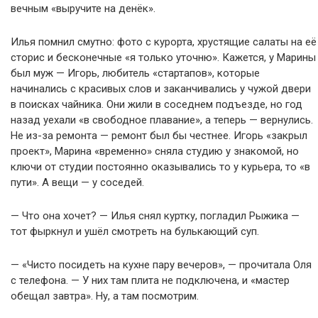
вечным «выручите на денёк».
Илья помнил смутно: фото с курорта, хрустящие салаты на её
сторис и бесконечные «я только уточню». Кажется, у Марины
был муж — Игорь, любитель «стартапов», которые
начинались с красивых слов и заканчивались у чужой двери
в поисках чайника. Они жили в соседнем подъезде, но год
назад уехали «в свободное плавание», а теперь — вернулись.
Не из-за ремонта — ремонт был бы честнее. Игорь «закрыл
проект», Марина «временно» сняла студию у знакомой, но
ключи от студии постоянно оказывались то у курьера, то «в
пути». А вещи — у соседей.
— Что она хочет? — Илья снял куртку, погладил Рыжика —
тот фыркнул и ушёл смотреть на булькающий суп.
— «Чисто посидеть на кухне пару вечеров», — прочитала Оля
с телефона. — У них там плита не подключена, и «мастер
обещал завтра». Ну, а там посмотрим.