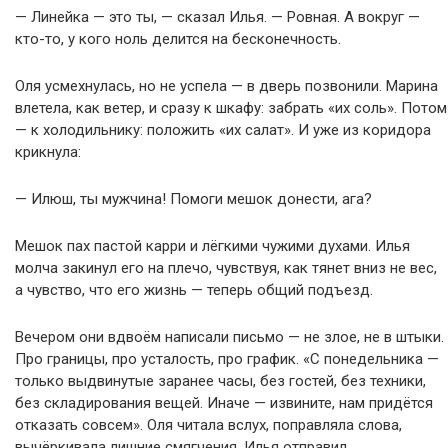
— Линейка — это ты, — сказал Илья. — Ровная. А вокруг —
кто-то, у кого ноль делится на бесконечность.
Оля усмехнулась, но не успела — в дверь позвонили. Марина
влетела, как ветер, и сразу к шкафу: забрать «их соль». Потом
— к холодильнику: положить «их салат». И уже из коридора
крикнула:
— Илюш, ты мужчина! Помоги мешок донести, ага?
Мешок пах пастой карри и лёгкими чужими духами. Илья
молча закинул его на плечо, чувствуя, как тянет вниз не вес,
а чувство, что его жизнь — теперь общий подъезд.
Вечером они вдвоём написали письмо — не злое, не в штыки.
Про границы, про усталость, про график. «С понедельника —
только выдвинутые заранее часы, без гостей, без техники,
без складирования вещей. Иначе — извините, нам придётся
отказать совсем». Оля читала вслух, поправляла слова,
вычёркивала лишние смягчения. Илья отправил.