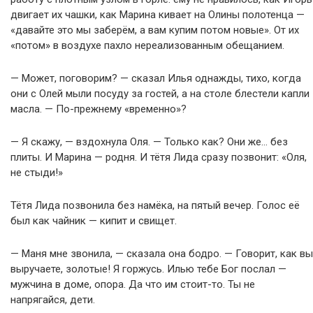
двигает их чашки, как Марина кивает на Олины полотенца —
«давайте это мы заберём, а вам купим потом новые». От их
«потом» в воздухе пахло нереализованным обещанием.
— Может, поговорим? — сказал Илья однажды, тихо, когда
они с Олей мыли посуду за гостей, а на столе блестели капли
масла. — По-прежнему «временно»?
— Я скажу, — вздохнула Оля. — Только как? Они же… без
плиты. И Марина — родня. И тётя Лида сразу позвонит: «Оля,
не стыди!»
Тётя Лида позвонила без намёка, на пятый вечер. Голос её
был как чайник — кипит и свищет.
— Маня мне звонила, — сказала она бодро. — Говорит, как вы
выручаете, золотые! Я горжусь. Илью тебе Бог послал —
мужчина в доме, опора. Да что им стоит-то. Ты не
напрягайся, дети.