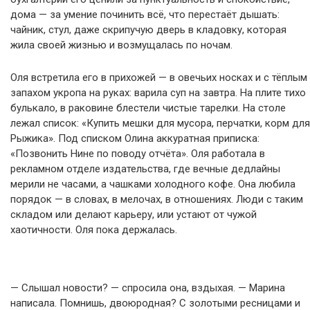
дома — за умение починить всё, что перестаёт дышать:
чайник, стул, даже скрипучую дверь в кладовку, которая
жила своей жизнью и возмущалась по ночам.
Оля встретила его в прихожей — в овечьих носках и с тёплым
запахом укропа на руках: варила суп на завтра. На плите тихо
булькало, в раковине блестели чистые тарелки. На столе
лежал список: «Купить мешки для мусора, перчатки, корм для
Рыжика». Под списком Олина аккуратная приписка:
«Позвонить Нине по поводу отчёта». Оля работала в
рекламном отделе издательства, где вечные дедлайны
мерили не часами, а чашками холодного кофе. Она любила
порядок — в словах, в мелочах, в отношениях. Люди с таким
складом или делают карьеру, или устают от чужой
хаотичности. Оля пока держалась.
— Слышал новости? — спросила она, вздыхая. — Марина
написала. Помнишь, двоюродная? С золотыми ресницами и