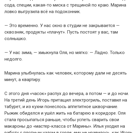
сода, специи, какая-то миска с трещиной по краю. Марина
ловко выгрузила всё на подоконник.
— Это временно. У нас окно в студии не закрывается —
сквозняк, продукты «плачут». Пусть постоят у вас, там
солнышко.
— У нас зима, — хмыкнула Оля, но мягко: — Ладно. Только
недолго.
Марина улыбнулась как человек, которому дали не десять
минут, а квартиру.
С этого дня «часок» распух до вечера, а потом — и до ночи.
На третий день Игорь притащил электрогриль, поставил на
табурет, и из кухни понеслось аппетитное шкворчание.
Рыжик обиделся и ушёл жить на батарею в коридоре. Оля
стала просыпаться раньше, чтобы успеть сварить свои
макароны до «мастер-класса от Марины». Илья уходил на
работу с плотным узлом в горле: ему не нравилось, как Игорь