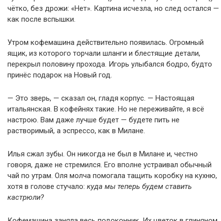
чётко, без дрожи: «Нет». Картина исчезла, но след остался —
как после вспышки.
Утром кофемашина действительно появилась. Огромный
ящик, из которого торчали шланги и блестящие детали,
перекрыл половину прохода. Игорь улыбался бодро, будто
принёс подарок на Новый год.
— Это зверь, — сказал он, гладя корпус. — Настоящая
итальянская. В кофейнях такие. Но не переживайте, я всё
настрою. Вам даже лучше будет — будете пить не
растворимый, а эспрессо, как в Милане.
Илья сжал зубы. Он никогда не был в Милане и, честно
говоря, даже не стремился. Его вполне устраивал обычный
чай по утрам. Оля молча помогала тащить коробку на кухню,
хотя в голове стучало:
куда мы теперь будем ставить
кастрюли?
Кофемашина заняла весь подоконник. Их цветок в глиняном