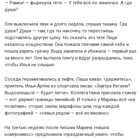
— Рамки! — фыркнула тётя. — У тебя всё по линеечке. А где
душа?
Оля выключила звук и долго сидела, слушая тишину. Где
душа? Душа — там, где ты наконец-то перестаёшь
подставлять другую щёку. Но сказать это тёте Лиде
казалось кощунством. Она пожала плечами самой себе и
пошла варить гречку. Вода закипела и убежала — первый раз
за много лет. Оля вытерла плиту и вдруг разрыдалась, тихо,
чтобы Илья не слышал.
Соседи перемигивались в лифте, Паша кивал: «держитесь»,
приятель Ильи Артём из спортзала писал: «Завтра бегаем?
Выдохнешься — будет легче». Коллега Нина прислала стикер
— кот держит границы линейкой. И только у Марины всё «на
позитиве»: сторис сияли, марафоны шли, под каждой
фотографией — «семья рядом — всё возможно».
На третью неделю после письма Марина «нашла
компромисс»: предложила «праздничный ужин», чтобы