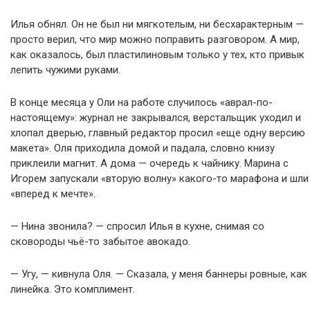
Илья обнял. Он не был ни мягкотелым, ни бесхарактерным —
просто верил, что мир можно поправить разговором. А мир,
как оказалось, был пластилиновым только у тех, кто привык
лепить чужими руками.
В конце месяца у Оли на работе случилось «аврал-по-
настоящему»: журнал не закрывался, верстальщик уходил и
хлопал дверью, главный редактор просил «еще одну версию
макета». Оля приходила домой и падала, словно книзу
приклеили магнит. А дома — очередь к чайнику. Марина с
Игорем запускали «вторую волну» какого-то марафона и шли
«вперед к мечте».
— Нина звонила? — спросил Илья в кухне, снимая со
сковороды чьё-то забытое авокадо.
— Угу, — кивнула Оля. — Сказала, у меня баннеры ровные, как
линейка. Это комплимент.