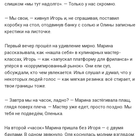
слишком «мы тут надолго». — Только у нас скромно.
— Мы свои, — кивнул Игорь и, не спрашивая, поставил
коробку на стол, отодвинув банку с солью и Олины записные
крестики на листочке.
Первый вечер прошёл на удивление мирно. Марина
рассказывала, как «нашла себя» в кулинарных мастер-
классах, Игорь — как «запускал платформу для фриланса» и
упёрся в «коррумпированный рынок». Они ели суп,
обсуждали, кто чем увлекается. Илья слушал и думал, что у
некоторых людей голос — как мягкая резинка: всё стирает, и
твои границы тоже.
— Завтра мы на часок, ладно? — Марина застёгивала плащ,
глядя поверх плеча. — Мастер уже едет, просто поздно. Мы
тебя не подведём, Оленька.
На второй «часок» Марина пришла без Игоря — с двумя
баулами. В одном звякнуло. Оля коснулась молнии взглядом: