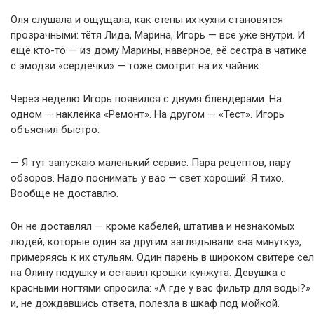
Оля слушала и ощущала, как стены их кухни становятся
прозрачными: тётя Лида, Марина, Игорь — все уже внутри. И
ещё кто-то — из дому Марины, наверное, её сестра в чатике
с эмодзи «сердечки» — тоже смотрит на их чайник.
Через неделю Игорь появился с двумя блендерами. На
одном — наклейка «Ремонт». На другом — «Тест». Игорь
объяснил быстро:
— Я тут запускаю маленький сервис. Пара рецептов, пару
обзоров. Надо поснимать у вас — свет хороший. Я тихо.
Вообще не доставлю.
Он не доставлял — кроме кабелей, штатива и незнакомых
людей, которые один за другим заглядывали «на минутку»,
примеряясь к их стульям. Один парень в широком свитере сел
на Олину подушку и оставил крошки кунжута. Девушка с
красными ногтями спросила: «А где у вас фильтр для воды?»
и, не дождавшись ответа, полезла в шкаф под мойкой.