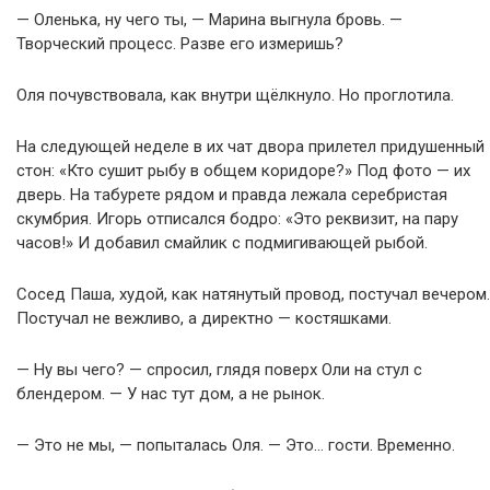
— Оленька, ну чего ты, — Марина выгнула бровь. —
Творческий процесс. Разве его измеришь?
Оля почувствовала, как внутри щёлкнуло. Но проглотила.
На следующей неделе в их чат двора прилетел придушенный
стон: «Кто сушит рыбу в общем коридоре?» Под фото — их
дверь. На табурете рядом и правда лежала серебристая
скумбрия. Игорь отписался бодро: «Это реквизит, на пару
часов!» И добавил смайлик с подмигивающей рыбой.
Сосед Паша, худой, как натянутый провод, постучал вечером.
Постучал не вежливо, а директно — костяшками.
— Ну вы чего? — спросил, глядя поверх Оли на стул с
блендером. — У нас тут дом, а не рынок.
— Это не мы, — попыталась Оля. — Это… гости. Временно.