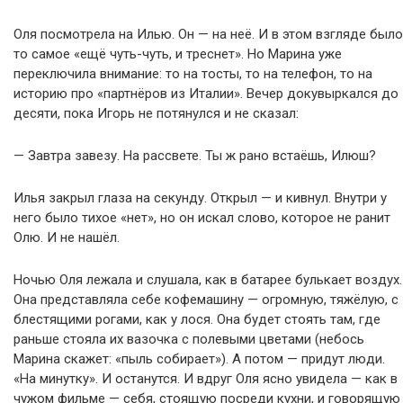
Оля посмотрела на Илью. Он — на неё. И в этом взгляде было
то самое «ещё чуть-чуть, и треснет». Но Марина уже
переключила внимание: то на тосты, то на телефон, то на
историю про «партнёров из Италии». Вечер докувыркался до
десяти, пока Игорь не потянулся и не сказал:
— Завтра завезу. На рассвете. Ты ж рано встаёшь, Илюш?
Илья закрыл глаза на секунду. Открыл — и кивнул. Внутри у
него было тихое «нет», но он искал слово, которое не ранит
Олю. И не нашёл.
Ночью Оля лежала и слушала, как в батарее булькает воздух.
Она представляла себе кофемашину — огромную, тяжёлую, с
блестящими рогами, как у лося. Она будет стоять там, где
раньше стояла их вазочка с полевыми цветами (небось
Марина скажет: «пыль собирает»). А потом — придут люди.
«На минутку». И останутся. И вдруг Оля ясно увидела — как в
чужом фильме — себя, стоящую посреди кухни, и говорящую