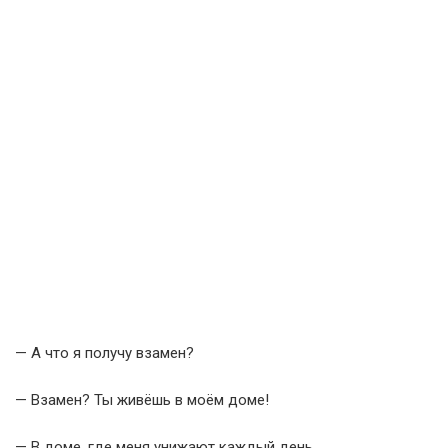
— А что я получу взамен?
— Взамен? Ты живёшь в моём доме!
— В доме, где меня унижают каждый день.