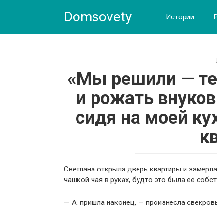
Skip
Domsovety
to
Истории
content
«Мы решили — те
и рожать внуков
сидя на моей ку
к
Светлана открыла дверь квартиры и замерла
чашкой чая в руках, будто это была её собст
— А, пришла наконец, — произнесла свекровь