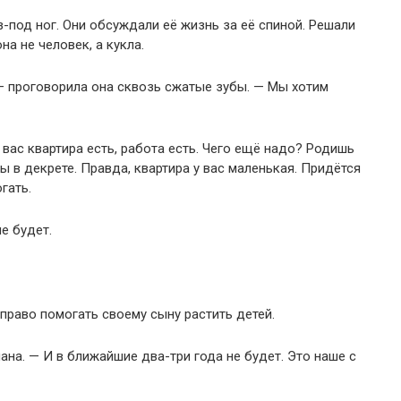
з-под ног. Они обсуждали её жизнь за её спиной. Решали
на не человек, а кукла.
— проговорила она сквозь сжатые зубы. — Мы хотим
 вас квартира есть, работа есть. Чего ещё надо? Родишь
ы в декрете. Правда, квартира у вас маленькая. Придётся
гать.
е будет.
 право помогать своему сыну растить детей.
лана. — И в ближайшие два-три года не будет. Это наше с