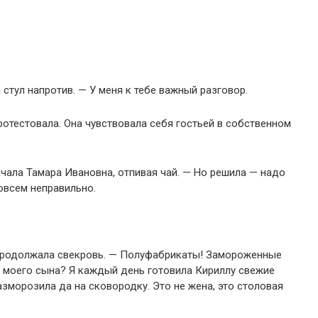
 стул напротив. — У меня к тебе важный разговор.
протестовала. Она чувствовала себя гостьей в собственном
начала Тамара Ивановна, отпивая чай. — Но решила — надо
овсем неправильно.
— продолжала свекровь. — Полуфабрикаты! Замороженные
ь моего сына? Я каждый день готовила Кириллу свежие
азморозила да на сковородку. Это не жена, это столовая