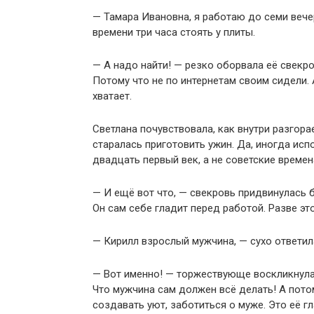
— Тамара Ивановна, я работаю до семи вече
времени три часа стоять у плиты.
— А надо найти! — резко оборвала её свекро
Потому что не по интернетам своим сидели. 
хватает.
Светлана почувствовала, как внутри разгора
старалась приготовить ужин. Да, иногда ис
двадцать первый век, а не советские времен
— И ещё вот что, — свекровь придвинулась 
Он сам себе гладит перед работой. Разве э
— Кирилл взрослый мужчина, — сухо ответил
— Вот именно! — торжествующе воскликнула 
Что мужчина сам должен всё делать! А пото
создавать уют, заботиться о муже. Это её г