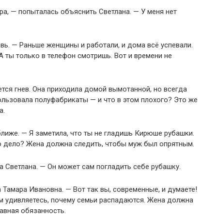
ра, — попыталась объяснить Светлана. — У меня нет
вь. — Раньше женщины и работали, и дома всё успевали.
А ты только в телефон смотришь. Вот и времени не
ется гнев. Она приходила домой вымотанной, но всегда
пользовала полуфабрикаты — и что в этом плохого? Это же
а.
ближе. — Я заметила, что ты не гладишь Кирюше рубашки.
то дело? Жена должна следить, чтобы муж был опрятным.
а Светлана. — Он может сам погладить себе рубашку.
Тамара Ивановна. — Вот так вы, современные, и думаете!
м удивляетесь, почему семьи распадаются. Жена должна
лавная обязанность.