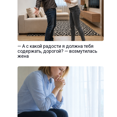
— А с какой радости я должна тебя
содержать, дорогой? — возмутилась
жена