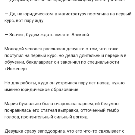
— Да, на юридическом, в магистратуру поступила на первый
курс, вот пару жду.
— Значит, будем ждать вместе. Алексей.
Молодой человек рассказал девушке о том, что тоже
поступил на первый курс, но делал длительный перерыв в
обучении, бакалавриат он закончил по специальности
«Инженер».
Но для работы, куда он устроился пару лет назад, нужно
именно юридическое образование.
Мария буквально была очарована парнем, ей безумно
понравилась его статная выправка, отточенный тембр
голоса, пронзительный сильный взгляд.
Девушка сразу заподозрила, что его что-то связывает с