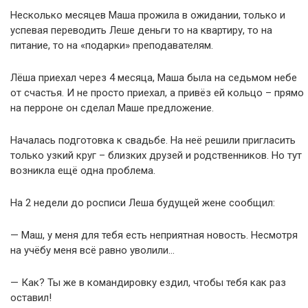
Несколько месяцев Маша прожила в ожидании, только и
успевая переводить Леше деньги то на квартиру, то на
питание, то на «подарки» преподавателям.
Лёша приехал через 4 месяца, Маша была на седьмом небе
от счастья. И не просто приехал, а привёз ей кольцо – прямо
на перроне он сделал Маше предложение.
Началась подготовка к свадьбе. На неё решили пригласить
только узкий круг – близких друзей и родственников. Но тут
возникла ещё одна проблема.
На 2 недели до росписи Леша будущей жене сообщил:
— Маш, у меня для тебя есть неприятная новость. Несмотря
на учёбу меня всё равно уволили…
— Как? Ты же в командировку ездил, чтобы тебя как раз
оставил!