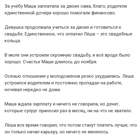
За учёбу Маша заплатила за двоих сама, благо, родители
единственной дочери хорошо помогали финансово.
Девушка продолжала учиться за двоих и готовиться к
свадьбе. Единственное, что оплатил Лёша – это свадебные
кольца.
В июле они устроили скромную свадьбу, и всё вроде было
хорошо. Счастье Маши длилось до ноября.
Осенью отношения у молодожёнов резко ухудшились. Леша
устроился водителем и постоянно пропадал на работе,
ночевал нередко не дома.
Маша ждала зарплату и ничего не говорила, но денег,
которые супруг приносил раз в месяц, ни на что не хватило.
Лёша все время говорил, что потом станут платить лучше, что
он только начал карьеру, но ничего не менялось.