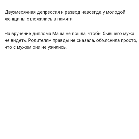
Двухмесячная депрессия и развод навсегда у молодой
женщины отложились в памяти.
На вручение диплома Маша не пошла, чтобы бывшего мужа
не видеть. Родителям правды не сказала, объяснила просто,
что с мужем они не ужились.