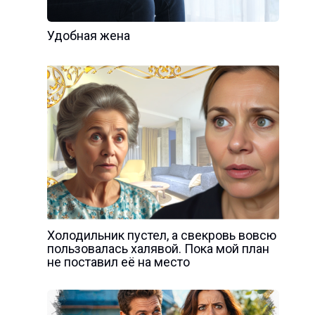
Удобная жена
Холодильник пустел, а свекровь вовсю
пользовалась халявой. Пока мой план
не поставил её на место