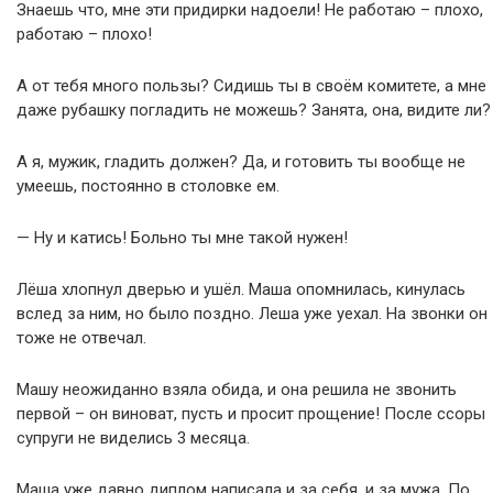
Знаешь что, мне эти придирки надоели! Не работаю – плохо,
работаю – плохо!
А от тебя много пользы? Сидишь ты в своём комитете, а мне
даже рубашку погладить не можешь? Занята, она, видите ли?
А я, мужик, гладить должен? Да, и готовить ты вообще не
умеешь, постоянно в столовке ем.
— Ну и катись! Больно ты мне такой нужен!
Лёша хлопнул дверью и ушёл. Маша опомнилась, кинулась
вслед за ним, но было поздно. Леша уже уехал. На звонки он
тоже не отвечал.
Машу неожиданно взяла обида, и она решила не звонить
первой – он виноват, пусть и просит прощение! После ссоры
супруги не виделись 3 месяца.
Маша уже давно диплом написала и за себя, и за мужа. По