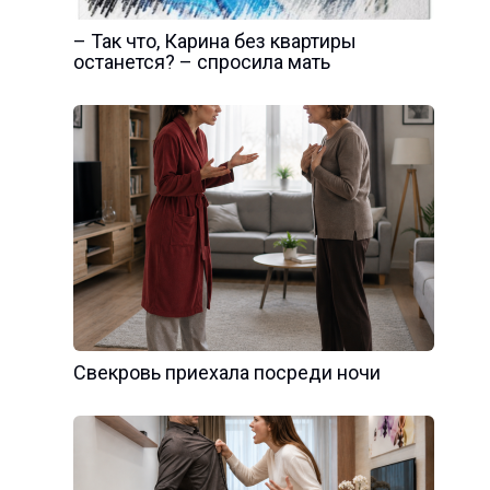
– Так что, Карина без квартиры
останется? – спросила мать
Свекровь приехала посреди ночи