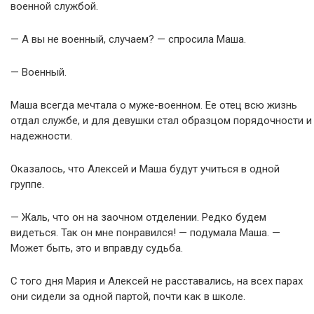
военной службой.
— А вы не военный, случаем? — спросила Маша.
— Военный.
Маша всегда мечтала о муже-военном. Ее отец всю жизнь
отдал службе, и для девушки стал образцом порядочности и
надежности.
Оказалось, что Алексей и Маша будут учиться в одной
группе.
— Жаль, что он на заочном отделении. Редко будем
видеться. Так он мне понравился! — подумала Маша. —
Может быть, это и вправду судьба.
С того дня Мария и Алексей не расставались, на всех парах
они сидели за одной партой, почти как в школе.