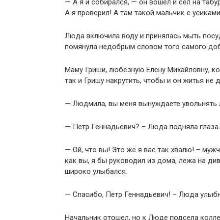
— А я и собирался, — он вошел и сел на таб
А я проверил! А там такой мальчик с усиками
Люда включила воду и принялась мыть посуд
помянула недобрым словом того самого доб
Маму Гриши, любезную Елену Михайловну, ко
так и Гришу накрутить, чтобы и он житья не 
— Людмила, вы меня вынуждаете увольнять 
— Петр Геннадьевич? – Люда подняла глаза.
— Ой, что вы! Это же я вас так хвалю! – му
как вы, я бы руководил из дома, лежа на дива
широко улыбался.
— Спасибо, Петр Геннадьевич! – Люда улыбн
Начальник отошел, но к Люде подсела колле