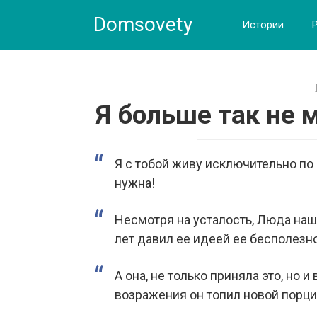
Skip
Domsovety
to
Истории
content
Я больше так не 
Я с тобой живу исключительно по
нужна!
Несмотря на усталость, Люда нашл
лет давил ее идеей ее бесполезн
А она, не только приняла это, но и 
возражения он топил новой порц