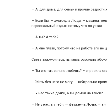
— А, для дома, для семьи и прочие радости 
— Если бы, — хмыкнула Люда, — машина, теле
персональный отдых, потому что он устал.
— А ты? А тебе?
— А мне плати, потому что на работе его не 
Света зажмурилась, пытаясь осознать абсур
— Ты его так сильно любишь? – спросила он
— Жить без него не могу, — нейтрально про
— У нас такие долги, а ты домой на такси? 
— Не у нас, а у тебя, — фыркнула Люда, — а 