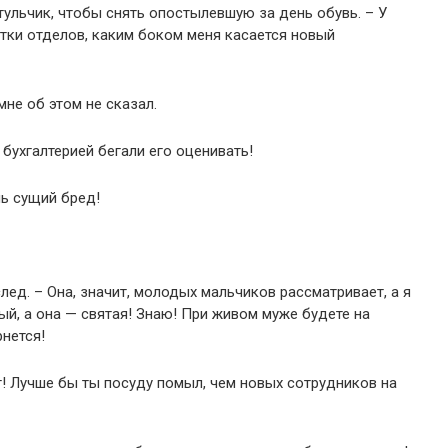
тульчик, чтобы снять опостылевшую за день обувь. – У
ятки отделов, каким боком меня касается новый
мне об этом не сказал.
й бухгалтерией бегали его оценивать!
ь сущий бред!
след. – Она, значит, молодых мальчиков рассматривает, а я
ный, а она — святая! Знаю! При живом муже будете на
рнется!
т! Лучше бы ты посуду помыл, чем новых сотрудников на