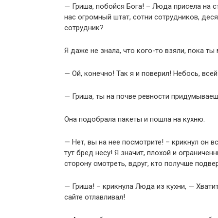
— Гриша, побойся Бога! – Люда присела на с
нас огромный штат, сотни сотрудников, дес
сотрудник?
Я даже не знала, что кого-то взяли, пока ты 
— Ой, конечно! Так я и поверил! Небось, все
— Гриша, ты на почве ревности придумываеш
Она подобрала пакеты и пошла на кухню.
— Нет, вы на нее посмотрите! – крикнул он в
тут бред несу! Я значит, плохой и ограничен
сторону смотреть, вдруг, кто получше подве
— Гриша! – крикнула Люда из кухни, — Хвати
сайте отлавливал!