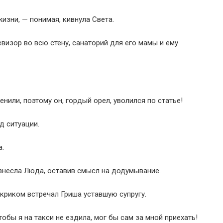
жизни, — понимая, кивнула Света.
визор во всю стену, санаторий для его мамы и ему
ценили, поэтому он, гордый орел, уволился по статье!
д ситуации.
а.
изнесла Люда, оставив смысл на додумывание.
– криком встречал Гриша уставшую супругу.
чтобы я на такси не ездила, мог бы сам за мной приехать!