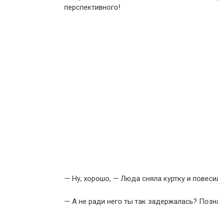
перспективного!
— Ну, хорошо, — Люда сняла куртку и повесил
— А не ради него ты так задержалась? Позна