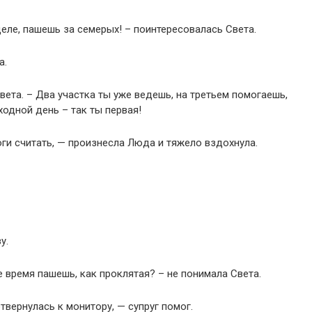
еле, пашешь за семерых! – поинтересовалась Света.
а.
вета. – Два участка ты уже ведешь, на третьем помогаешь,
ходной день – так ты первая!
оги считать, — произнесла Люда и тяжело вздохнула.
у.
е время пашешь, как проклятая? – не понимала Света.
твернулась к монитору, — супруг помог.