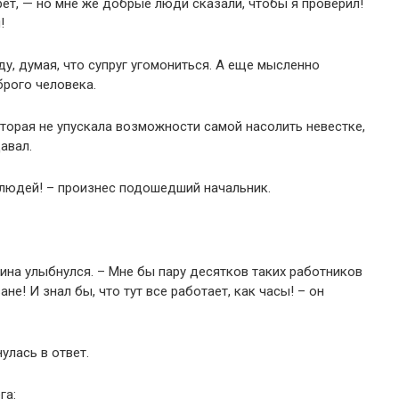
урет, — но мне же добрые люди сказали, чтобы я проверил!
!
у, думая, что супруг угомониться. А еще мысленно
рого человека.
торая не упускала возможности самой насолить невестке,
давал.
людей! – произнес подошедший начальник.
жчина улыбнулся. – Мне бы пару десятков таких работников
не! И знал бы, что тут все работает, как часы! – он
улась в ответ.
га: