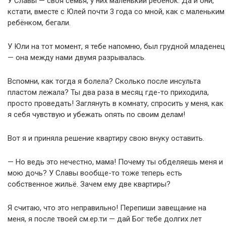
У Славы — своя семья, у них маленький ребёнок. Да и они,
кстати, вместе с Юлей почти 3 года со мной, как с маленьким
ребёнком, бегали.
У Юли на тот момент, я тебе напомню, был грудной младенец
— она между нами двумя разрывалась.
Вспомни, как тогда я болела? Сколько после инсульта
пластом лежала? Ты два раза в месяц где-то приходила,
просто проведать! Заглянуть в комнату, спросить у меня, как
я себя чувствую и убежать опять по своим делам!
Вот я и приняла решение квартиру свою внуку оставить.
— Но ведь это нечестно, мама! Почему ты обделяешь меня и
мою дочь? У Славы вообще-то тоже теперь есть
собственное жильё. Зачем ему две квартиры?
Я считаю, что это неправильно! Перепиши завещание на
меня, я после твоей см.ер.ти — дай Бог тебе долгих лет