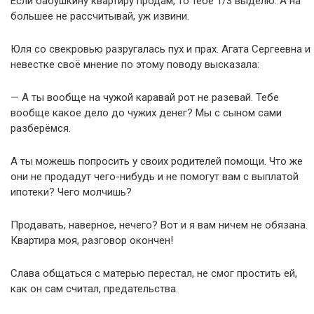
Если бабушкину квартиру продам, то тебе 1/3 выделю. А на
большее не рассчитывай, уж извини.
Юля со свекровью разругалась пух и прах. Агата Сергеевна и
невестке своё мнение по этому поводу высказала:
— А ты вообще на чужой каравай рот не разевай. Тебе
вообще какое дело до чужих денег? Мы с сыном сами
разберёмся.
А ты можешь попросить у своих родителей помощи. Что же
они не продадут чего-нибудь и не помогут вам с выплатой
ипотеки? Чего молчишь?
Продавать, наверное, нечего? Вот и я вам ничем не обязана.
Квартира моя, разговор окончен!
Слава общаться с матерью перестал, не смог простить ей,
как он сам считал, предательства.