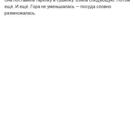
Она поставила тарелку в сушилку. Взяла следующую. Потом
ещё. И ещё. Гора не уменьшалась — посуда словно
размножалась.