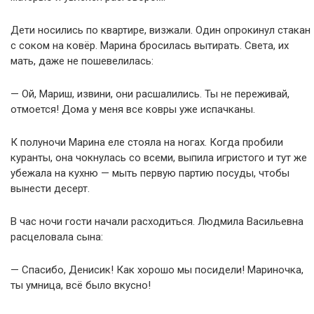
Дети носились по квартире, визжали. Один опрокинул стакан
с соком на ковёр. Марина бросилась вытирать. Света, их
мать, даже не пошевелилась:
— Ой, Мариш, извини, они расшалились. Ты не переживай,
отмоется! Дома у меня все ковры уже испачканы.
К полуночи Марина еле стояла на ногах. Когда пробили
куранты, она чокнулась со всеми, выпила игристого и тут же
убежала на кухню — мыть первую партию посуды, чтобы
вынести десерт.
В час ночи гости начали расходиться. Людмила Васильевна
расцеловала сына:
— Спасибо, Денисик! Как хорошо мы посидели! Мариночка,
ты умница, всё было вкусно!