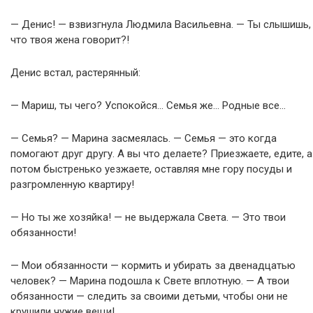
— Денис! — взвизгнула Людмила Васильевна. — Ты слышишь,
что твоя жена говорит?!
Денис встал, растерянный:
— Мариш, ты чего? Успокойся… Семья же… Родные все…
— Семья? — Марина засмеялась. — Семья — это когда
помогают друг другу. А вы что делаете? Приезжаете, едите, а
потом быстренько уезжаете, оставляя мне гору посуды и
разгромленную квартиру!
— Но ты же хозяйка! — не выдержала Света. — Это твои
обязанности!
— Мои обязанности — кормить и убирать за двенадцатью
человек? — Марина подошла к Свете вплотную. — А твои
обязанности — следить за своими детьми, чтобы они не
крушили чужие вещи!