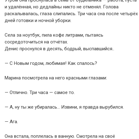
Утром она проснулась в семь от будильника — работа, пусть
и удалённая, но дедлайны никто не отменял. Голова
раскалывалась, глаза слипались. Три часа сна после четырёх
дней готовки и ночной уборки.
Села за ноутбук, пила кофе литрами, пытаясь
сосредоточиться на отчётах.
Денис проснулся в десять, бодрый, выспавшийся..
— С Новым годом, любимая! Как спалось?
Марина посмотрела на него красными глазами:
— Отлично. Три часа — самое то.
— А, ну ты же убиралась… Извини, я правда вырубился.
— Ага.
Она встала, поплелась в ванную. Смотрела на своё