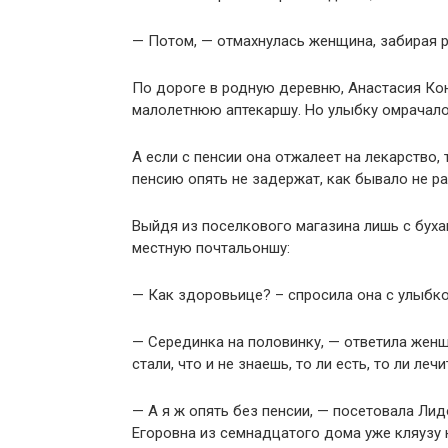
— Потом, — отмахнулась женщина, забирая ре
По дороге в родную деревню, Анастасия Кон
малолетнюю аптекаршу. Но улыбку омрачало т
А если с пенсии она отжалеет на лекарство,
пенсию опять не задержат, как бывало не ра
Выйдя из поселкового магазина лишь с буха
местную почтальоншу:
— Как здоровьице? – спросила она с улыбко
— Серединка на половинку, — ответила женщи
стали, что и не знаешь, то ли есть, то ли лечи
— А я ж опять без пенсии, — посетовала Лид
Егоровна из семнадцатого дома уже кляузу 