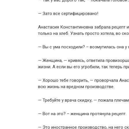
— Так у вас дорого так, — покачала головой
— Зато все сертифицировано!
Анастасия Константиновна забрала рецепт и 
только на хлеб. Узнать просто хотела, во ск
— Вы с ума посходили? – возмутилась она у 
— Женщина, — кривясь, ответила провизорша,
жизни. А если вы его угробили, так теперь п
— Хорошо тебе говорить, — проворчала Анаст
всю жизнь на вредном производстве.
— Требуйте у врача скидку, — пожала плечам
— Вот на это? – женщина протянула рецепт.
— Это иностранное производство, на него с