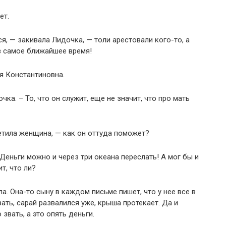
ет.
ся, — закивала Лидочка, — толи арестовали кого-то, а
в самое ближайшее время!
я Константиновна.
ка. – То, что он служит, еще не значит, что про мать
ветила женщина, — как он оттуда поможет?
Деньги можно и через три океана переслать! А мог бы и
т, что ли?
. Она-то сыну в каждом письме пишет, что у нее все в
зать, сарай развалился уже, крыша протекает. Да и
звать, а это опять деньги.