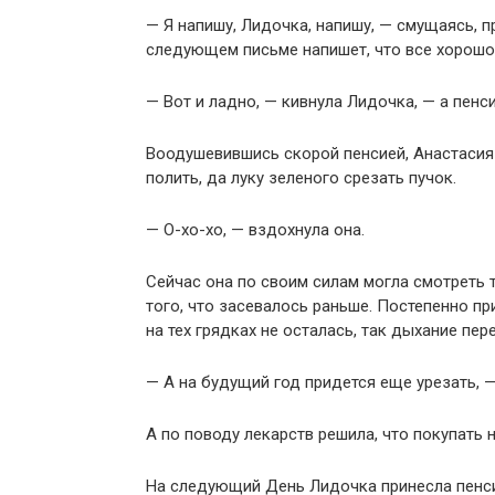
— Я напишу, Лидочка, напишу, — смущаясь, п
следующем письме напишет, что все хорошо
— Вот и ладно, — кивнула Лидочка, — а пенси
Воодушевившись скорой пенсией, Анастасия
полить, да луку зеленого срезать пучок.
— О-хо-хо, — вздохнула она.
Сейчас она по своим силам могла смотреть 
того, что засевалось раньше. Постепенно пр
на тех грядках не осталась, так дыхание пер
— А на будущий год придется еще урезать, —
А по поводу лекарств решила, что покупать н
На следующий День Лидочка принесла пенси