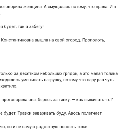
роговорила женщина. А смущалась потому, что врала. И в
.
я будет, так я забегу!
 Константиновна вышла на свой огород. Прополоть,
только за десятком небольших грядок, а это малая толика
иходилось уменьшать нагрузку, потому что пару раз чуть
ехватило.
 проговорила она, берясь за тяпку, — как выживать-то?
е будет. Травки заваривать буду. Авось полегчает.
ю, но и не самую радостную новость тоже: