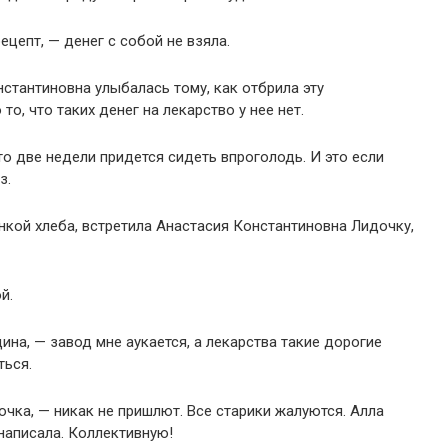
цепт, — денег с собой не взяла.
стантиновна улыбалась тому, как отбрила эту
о, что таких денег на лекарство у нее нет.
 то две недели придется сидеть впроголодь. И это если
з.
нкой хлеба, встретила Анастасия Константиновна Лидочку,
й.
на, — завод мне аукается, а лекарства такие дорогие
ться.
очка, — никак не пришлют. Все старики жалуются. Алла
написала. Коллективную!