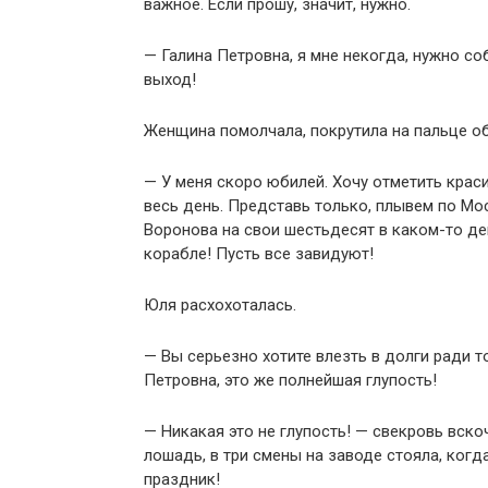
важное. Если прошу, значит, нужно.
— Галина Петровна, я мне некогда, нужно со
выход!
Женщина помолчала, покрутила на пальце об
— У меня скоро юбилей. Хочу отметить крас
весь день. Представь только, плывем по Мо
Воронова на свои шестьдесят в каком-то д
корабле! Пусть все завидуют!
Юля расхохоталась.
— Вы серьезно хотите влезть в долги ради т
Петровна, это же полнейшая глупость!
— Никакая это не глупость! — свекровь вско
лошадь, в три смены на заводе стояла, ког
праздник!