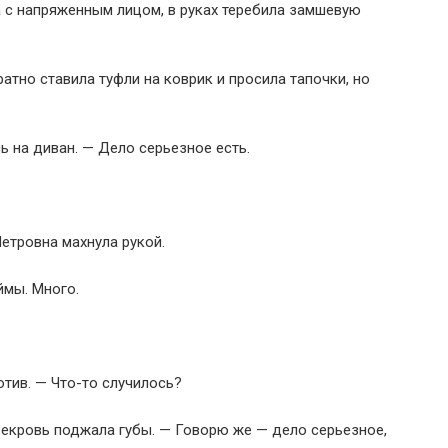
а с напряженным лицом, в руках теребила замшевую
атно ставила туфли на коврик и просила тапочки, но
ь на диван. — Дело серьезное есть.
етровна махнула рукой.
ймы. Много.
отив. — Что-то случилось?
векровь поджала губы. — Говорю же — дело серьезное,