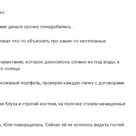
ес:
Маме деньги срочно понадобились…
олжал что-то объяснять про какие-то неотложные
ормотание, которое доносилось словно из-под воды, а
го солнца.
кожаный портфель, проверяя каждую папку с договорами
ая блуза и строгий костюм, на полочке стояли начищенные
, Юля поморщилась. Сейчас ей не хотелось видеть гостей.