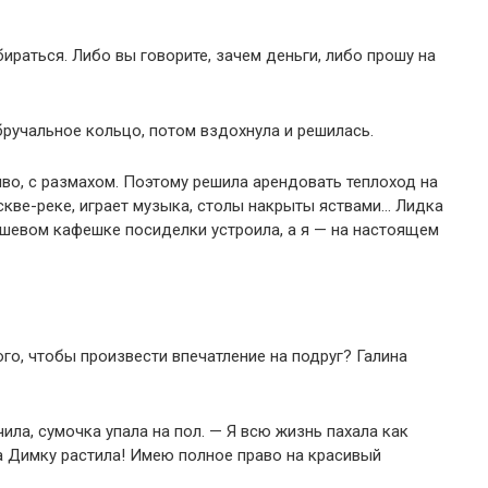
бираться. Либо вы говорите, зачем деньги, либо прошу на
ручальное кольцо, потом вздохнула и решилась.
иво, с размахом. Поэтому решила арендовать теплоход на
скве-реке, играет музыка, столы накрыты яствами… Лидка
ешевом кафешке посиделки устроила, а я — на настоящем
ого, чтобы произвести впечатление на подруг? Галина
чила, сумочка упала на пол. — Я всю жизнь пахала как
да Димку растила! Имею полное право на красивый