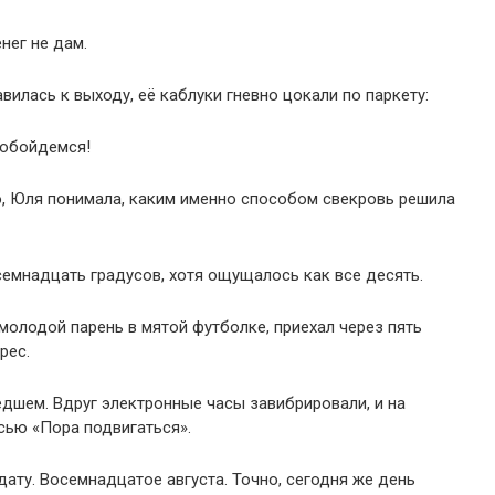
енег не дам.
вилась к выходу, её каблуки гневно цокали по паркету:
 обойдемся!
о, Юля понимала, каким именно способом свекровь решила
семнадцать градусов, хотя ощущалось как все десять.
молодой парень в мятой футболке, приехал через пять
рес.
едшем. Вдруг электронные часы завибрировали, и на
сью «Пора подвигаться».
ату. Восемнадцатое августа. Точно, сегодня же день