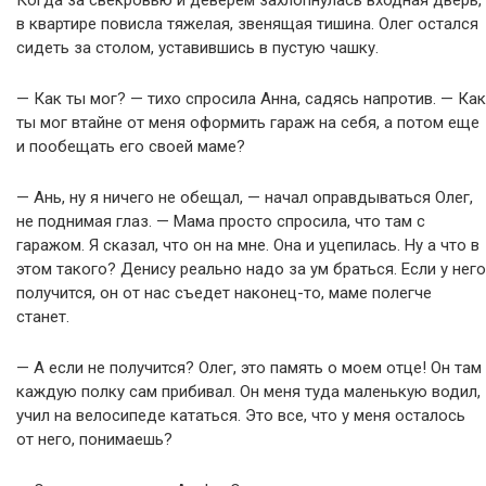
Когда за свекровью и деверем захлопнулась входная дверь,
в квартире повисла тяжелая, звенящая тишина. Олег остался
сидеть за столом, уставившись в пустую чашку.
— Как ты мог? — тихо спросила Анна, садясь напротив. — Как
ты мог втайне от меня оформить гараж на себя, а потом еще
и пообещать его своей маме?
— Ань, ну я ничего не обещал, — начал оправдываться Олег,
не поднимая глаз. — Мама просто спросила, что там с
гаражом. Я сказал, что он на мне. Она и уцепилась. Ну а что в
этом такого? Денису реально надо за ум браться. Если у него
получится, он от нас съедет наконец-то, маме полегче
станет.
— А если не получится? Олег, это память о моем отце! Он там
каждую полку сам прибивал. Он меня туда маленькую водил,
учил на велосипеде кататься. Это все, что у меня осталось
от него, понимаешь?