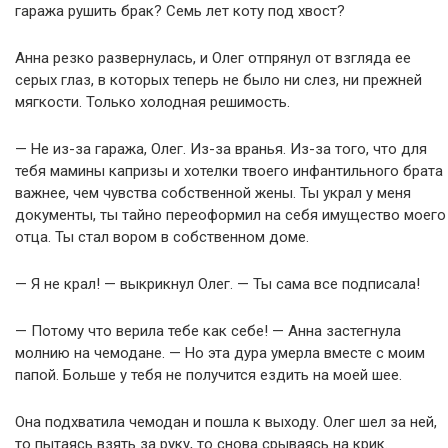
гаража рушить брак? Семь лет коту под хвост?
Анна резко развернулась, и Олег отпрянул от взгляда ее
серых глаз, в которых теперь не было ни слез, ни прежней
мягкости. Только холодная решимость.
— Не из-за гаража, Олег. Из-за вранья. Из-за того, что для
тебя мамины капризы и хотелки твоего инфантильного брата
важнее, чем чувства собственной жены. Ты украл у меня
документы, ты тайно переоформил на себя имущество моего
отца. Ты стал вором в собственном доме.
— Я не крал! — выкрикнул Олег. — Ты сама все подписала!
— Потому что верила тебе как себе! — Анна застегнула
молнию на чемодане. — Но эта дура умерла вместе с моим
папой. Больше у тебя не получится ездить на моей шее.
Она подхватила чемодан и пошла к выходу. Олег шел за ней,
то пытаясь взять за руку, то снова срываясь на крик.