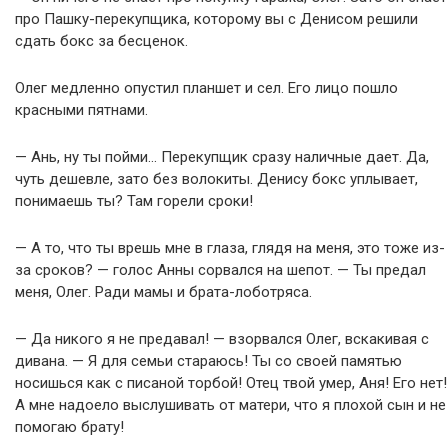
про Пашку-перекупщика, которому вы с Денисом решили
сдать бокс за бесценок.
Олег медленно опустил планшет и сел. Его лицо пошло
красными пятнами.
— Ань, ну ты пойми… Перекупщик сразу наличные дает. Да,
чуть дешевле, зато без волокиты. Денису бокс уплывает,
понимаешь ты? Там горели сроки!
— А то, что ты врешь мне в глаза, глядя на меня, это тоже из-
за сроков? — голос Анны сорвался на шепот. — Ты предал
меня, Олег. Ради мамы и брата-лоботряса.
— Да никого я не предавал! — взорвался Олег, вскакивая с
дивана. — Я для семьи стараюсь! Ты со своей памятью
носишься как с писаной торбой! Отец твой умер, Аня! Его нет!
А мне надоело выслушивать от матери, что я плохой сын и не
помогаю брату!