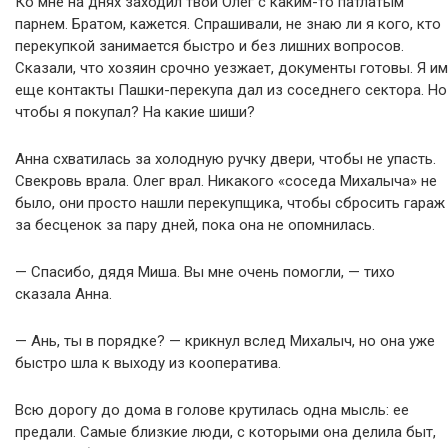
Ко мне на днях заходил твой Олег с каким-то патлатым
парнем. Братом, кажется. Спрашивали, не знаю ли я кого, кто
перекупкой занимается быстро и без лишних вопросов.
Сказали, что хозяин срочно уезжает, документы готовы. Я им
еще контакты Пашки-перекупа дал из соседнего сектора. Но
чтобы я покупал? На какие шиши?
Анна схватилась за холодную ручку двери, чтобы не упасть.
Свекровь врала. Олег врал. Никакого «соседа Михалыча» не
было, они просто нашли перекупщика, чтобы сбросить гараж
за бесценок за пару дней, пока она не опомнилась.
— Спасибо, дядя Миша. Вы мне очень помогли, — тихо
сказала Анна.
— Ань, ты в порядке? — крикнул вслед Михалыч, но она уже
быстро шла к выходу из кооператива.
Всю дорогу до дома в голове крутилась одна мысль: ее
предали. Самые близкие люди, с которыми она делила быт,