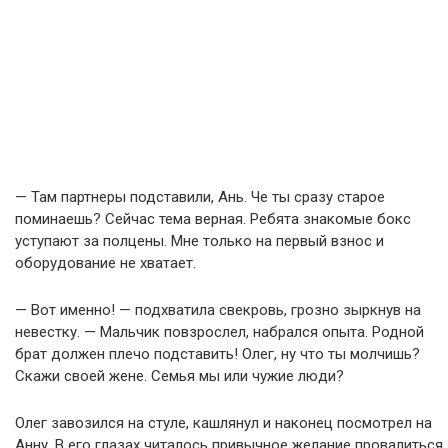
— Там партнеры подставили, Ань. Че ты сразу старое
поминаешь? Сейчас тема верная. Ребята знакомые бокс
уступают за полцены. Мне только на первый взнос и
оборудование не хватает.
— Вот именно! — подхватила свекровь, грозно зыркнув на
невестку. — Мальчик повзрослел, набрался опыта. Родной
брат должен плечо подставить! Олег, ну что ты молчишь?
Скажи своей жене. Семья мы или чужие люди?
Олег завозился на стуле, кашлянул и наконец посмотрел на
Анну. В его глазах читалось привычное желание провалиться