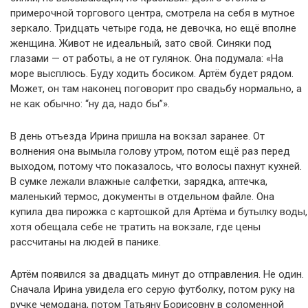
примерочной торгового центра, смотрела на себя в мутное
зеркало. Тридцать четыре года, не девочка, но ещё вполне
женщина. Живот не идеальный, зато свой. Синяки под
глазами — от работы, а не от гулянок. Она подумала: «На
море высплюсь. Буду ходить босиком. Артём будет рядом.
Может, он там наконец поговорит про свадьбу нормально, а
не как обычно: “ну да, надо бы”».
В день отъезда Ирина пришла на вокзал заранее. От
волнения она вымыла голову утром, потом ещё раз перед
выходом, потому что показалось, что волосы пахнут кухней.
В сумке лежали влажные салфетки, зарядка, аптечка,
маленький термос, документы в отдельном файле. Она
купила два пирожка с картошкой для Артёма и бутылку воды,
хотя обещала себе не тратить на вокзале, где цены
рассчитаны на людей в панике.
Артём появился за двадцать минут до отправления. Не один.
Сначала Ирина увидела его серую футболку, потом руку на
ручке чемодана, потом Татьяну Борисовну в соломенной