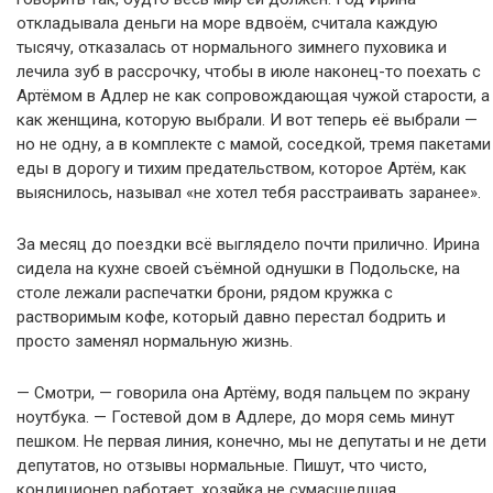
откладывала деньги на море вдвоём, считала каждую
тысячу, отказалась от нормального зимнего пуховика и
лечила зуб в рассрочку, чтобы в июле наконец-то поехать с
Артёмом в Адлер не как сопровождающая чужой старости, а
как женщина, которую выбрали. И вот теперь её выбрали —
но не одну, а в комплекте с мамой, соседкой, тремя пакетами
еды в дорогу и тихим предательством, которое Артём, как
выяснилось, называл «не хотел тебя расстраивать заранее».
За месяц до поездки всё выглядело почти прилично. Ирина
сидела на кухне своей съёмной однушки в Подольске, на
столе лежали распечатки брони, рядом кружка с
растворимым кофе, который давно перестал бодрить и
просто заменял нормальную жизнь.
— Смотри, — говорила она Артёму, водя пальцем по экрану
ноутбука. — Гостевой дом в Адлере, до моря семь минут
пешком. Не первая линия, конечно, мы не депутаты и не дети
депутатов, но отзывы нормальные. Пишут, что чисто,
кондиционер работает, хозяйка не сумасшедшая.