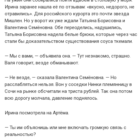
На ужин они собирались пойти вдвоём в столовую у моря.
Ирина заранее нашла её по отзывам: «вкусно, недорого, не
отравились». Для российского курорта это почти звезда
Мишлен. Но у ворот их уже ждали Татьяна Борисовна и
Валентина Семёновна. Обе переоделись, надушились,
Татьяна Борисовна надела белые брюки, которые через час
стали бы доказательством существования соуса ткемали.
— Мы с вами, — объявила она. — Тут незнакомо, страшно.
Валя говорит, везде обманывают.
— Не везде, — сказала Валентина Семёновна. — Но
расслабляться нельзя. Вон у соседки Нинки племянницу в
Сочи на рынке обсчитали на триста рублей. Так она потом
всю дорогу молчала, давление поднялось.
Ирина посмотрела на Артёма.
— Ты им объяснишь или мне включать громкую связь с
реальностью?