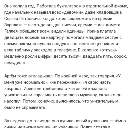
Она копила год. Работала бухгалтером в строительной фирме,
где начальник называл всех «девочки», даже кладовщика
Сергея Петровича, когда хотел сэкономить на премии.
Зарплата — шестьдесят две тысячи, премии — как комета
Галлея, обещают всем, видели единицы. Ирина платила
двадцать восемь за квартиру, помогала младшей сестре с
племянником, покупала продукты по жёлтым ценникам и
вела табличку расходов в телефоне. В колонке «отпуск»
медленно росли цифры: десять тысяч, двадцать пять, сорок,
семьдесят.
Артём тоже откладывал. По крайней мере, так говорил. «У
меня уже нормально», «не переживай», «я свою часть
закрою». Ирина не требовала отчётов. Ей казалось
унизительным спрашивать взрослого мужчину, сколько он
накопил. Потом, конечно, выяснилось, что унизительным
было не спрашивать.
За неделю до отъезда она купила новый купальник — тёмно-
синий, не вызывающий, но красивый. Долго стояла в