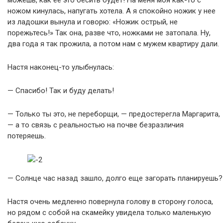
можешь, как ее это бесить будет! На меня моя как-то с
ножом кинулась, напугать хотела. А я спокойно ножик у нее
из ладошки вынула и говорю: «Ножик острый, не
порежьтесь!» Так она, разве что, ножками не затопала. Ну,
два года я так прожила, а потом нам с мужем квартиру дали.
Настя наконец-то улыбнулась:
— Спасибо! Так и буду делать!
— Только ты это, не переборщи, — предостерегла Маргарита,
— а то связь с реальностью на почве безразличия
потеряешь.
— Солнце час назад зашло, долго еще загорать планируешь?
Настя очень медленно повернула голову в сторону голоса,
но рядом с собой на скамейку увидела только маленькую