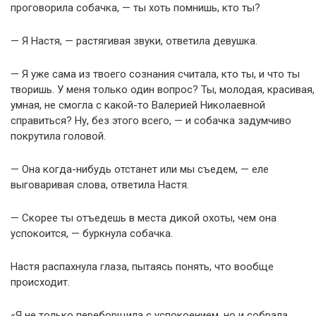
проговорила собачка, — ты хоть помнишь, кто ты?
— Я Настя, — растягивая звуки, ответила девушка.
— Я уже сама из твоего сознания считала, кто ты, и что ты
творишь. У меня только один вопрос? Ты, молодая, красивая,
умная, не смогла с какой-то Валерией Николаевной
справиться? Ну, без этого всего, — и собачка задумчиво
покрутила головой.
— Она когда-нибудь отстанет или мы съедем, — еле
выговаривая слова, ответила Настя.
— Скорее ты отъедешь в места дикой охоты, чем она
успокоится, — буркнула собачка.
Настя распахнула глаза, пытаясь понять, что вообще
происходит.
«Я не только переборщила с успокоением, но и собрала