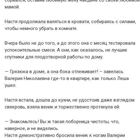
сорвался, оставив любимую жену наедине со своей любимой
мамой.
Настя продолжала валяться в кровати, собираясь с силами,
чтобы немного убрать в комнате.
Вчера было не до того, а до этого она с месяц тестировала
успокоительные смеси. А они, как оказалось, не лучшие
спутники для плодотворной работы по дому.
— Грязюка в доме, а она бока отлеживает! – завелась
Валерия Николаевна где-то в квартире, как только Леша
ушел.
Настя встала, дошла до кухни, не удостоив даже взглядом
свекровь, взяла веник и торжественно протянула ей:
— Знакомьтесь! Вы ж такая поборница чистоты, что,
наверное, и не виделись.
Настя демонстративно бросила веник к ногам Валерии