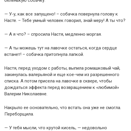
беленькую собачку.
— У-у, как все запущено! – собачка повернула голову к
Насте. – Тебе умный человек говорил, знай меру! А ты что?
— А я что? – спросила Настя, медленно моргая.
— А ты можешь тут на лавочке остаться, когда сердце
встанет! – собачка притопнула лапкой.
Настя, перед уходом с работы, выпила ромашковый чай,
закинулась валерьяной и еще кое-чем из разрешенного
списка. А потом присела на лавочке в сквере, чтобы
дождаться эффекта перед возвращением к «любимой»
Валерии Николаевне.
Накрыло ее основательно, что встать она уже не смогла.
Переборщила.
— У тебя мысли, что крутой кисель, — недовольно