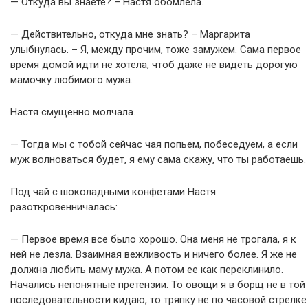
— Откуда вы знаете? – Настя обомлела.
— Действительно, откуда мне знать? – Маргарита
улыбнулась. – Я, между прочим, тоже замужем. Сама первое
время домой идти не хотела, чтоб даже не видеть дорогую
мамочку любимого мужа.
Настя смущенно молчала.
— Тогда мы с тобой сейчас чая попьем, побеседуем, а если
муж волноваться будет, я ему сама скажу, что ты работаешь.
Под чай с шоколадными конфетами Настя
разоткровенничалась:
— Первое время все было хорошо. Она меня не трогала, я к
ней не лезла. Взаимная вежливость и ничего более. Я же не
должна любить маму мужа. А потом ее как переклинило.
Начались непонятные претензии. То овощи я в борщ не в той
последовательности кидаю, то тряпку не по часовой стрелке