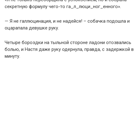
секретную формулу чего-то га_л_люци_ног_енного».
— Я не галлюцинация, и не надейся! – собачка подошла и
оцарапала девушке руку.
Четыре бороздки на тыльной стороне ладони отозвались
болью, и Настя даже руку одернула, правда, с задержкой в
минуту.