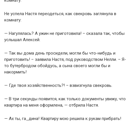
комнату.
Не успела Настя переодеться, как свекровь заглянула в
комнату:
— Нагулялась? А ужин не приготовила! – сказала так, чтобы
услышал Алексей.
— Так вы дома день просидели, могли бы что-нибудь и
приготовить! – заявила Настя, под руководством Нелли. – Я-
то бутербродом обойдусь, а сына своего могли бы и
накормить!
— Где твоя хозяйственность?! – взвизгнула свекровь.
— В три секунды появится, как только документы увижу, что
квартира на меня оформлена, — отбрила Настя.
— Ах ты, га_дина! Квартиру мою решила к рукам прибрать!