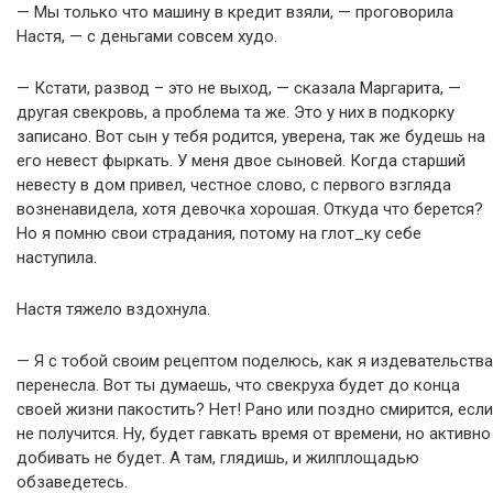
— Мы только что машину в кредит взяли, — проговорила
Настя, — с деньгами совсем худо.
— Кстати, развод – это не выход, — сказала Маргарита, —
другая свекровь, а проблема та же. Это у них в подкорку
записано. Вот сын у тебя родится, уверена, так же будешь на
его невест фыркать. У меня двое сыновей. Когда старший
невесту в дом привел, честное слово, с первого взгляда
возненавидела, хотя девочка хорошая. Откуда что берется?
Но я помню свои страдания, потому на глот_ку себе
наступила.
Настя тяжело вздохнула.
— Я с тобой своим рецептом поделюсь, как я издевательства
перенесла. Вот ты думаешь, что свекруха будет до конца
своей жизни пакостить? Нет! Рано или поздно смирится, если
не получится. Ну, будет гавкать время от времени, но активно
добивать не будет. А там, глядишь, и жилплощадью
обзаведетесь.