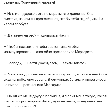
отжимаю. Форменный маразм!
— Нет, моя дорогая, это не маразм, это давление. Она
смотрит, на чем ты проколешься, чтобы тебя гн_об_ить. На
излом пробует.
— Да зачем ей это? – удивилась Настя.
— Чтобы подавить, чтобы растоптать, чтобы
манипулировать, — спокойно проговорила Маргарита.
— Господи, — Настя ужаснулась, — зачем так-то?
— А это она для сыночка своего старается, что ты в нем бога
видела, раболепствовала. В служанках бегала, и права слова
не имела! – разъяснила Маргарита.
— Но он же меня другую полюбил, и любит меня такую, какая
я есть, — проговорила Настя, чуть не плача, — неужели она
этого не понимает?