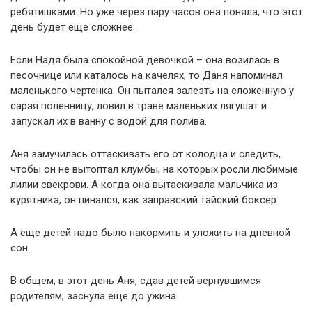
ребятишками. Но уже через пару часов она поняла, что этот
день будет еще сложнее.
Если Надя была спокойной девочкой – она возилась в
песочнице или каталось на качелях, то Даня напоминал
маленького чертенка. Он пытался залезть на сложенную у
сарая поленницу, ловил в траве маленьких лягушат и
запускал их в ванну с водой для полива.
Аня замучилась оттаскивать его от колодца и следить,
чтобы он не вытоптал клумбы, на которых росли любимые
лилии свекрови. А когда она вытаскивала мальчика из
курятника, он пинался, как заправский тайский боксер.
А еще детей надо было накормить и уложить на дневной
сон.
В общем, в этот день Аня, сдав детей вернувшимся
родителям, заснула еще до ужина.