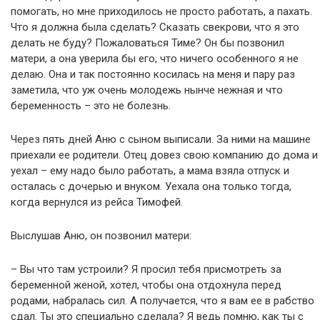
помогать, но мне приходилось не просто работать, а пахать.
Что я должна была сделать? Сказать свекрови, что я это
делать не буду? Пожаловаться Тиме? Он бы позвонил
матери, а она уверила бы его, что ничего особенного я не
делаю. Она и так постоянно косилась на меня и пару раз
заметила, что уж очень молодежь нынче нежная и что
беременность – это не болезнь.
Через пять дней Аню с сыном выписали. За ними на машине
приехали ее родители. Отец довез свою компанию до дома и
уехал – ему надо было работать, а мама взяла отпуск и
осталась с дочерью и внуком. Уехала она только тогда,
когда вернулся из рейса Тимофей.
Выслушав Аню, он позвонил матери:
– Вы что там устроили? Я просил тебя присмотреть за
беременной женой, хотел, чтобы она отдохнула перед
родами, набралась сил. А получается, что я вам ее в рабство
сдал. Ты это специально сделала? Я ведь помню, как ты с