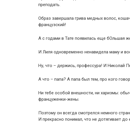
преподать.
Образ завершала грива медных волос, кошач
французский!
А с годами в Тате появилась еще бОльшая ж
И Лиля одновременно ненавидела маму и во
Ну, что – держись, профессура! И Николай 
А что – папа? А папа был тем, про кого говор
Ни тебе особой внешности, ни харизмы: об
француженки-жены.
Поэтому он всегда смотрелся немного стран
И прекрасно понимал, что не дотягивает до 