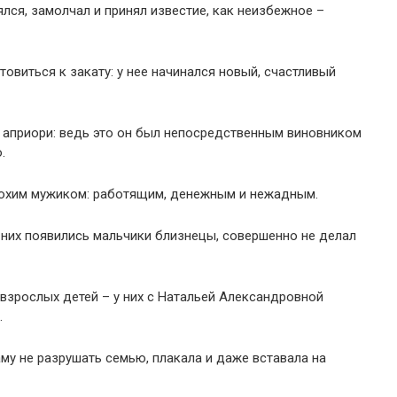
ялся, замолчал и принял известие, как неизбежное –
овиться к закату: у нее начинался новый, счастливый
априори: ведь это он был непосредственным виновником
.
плохим мужиком: работящим, денежным и нежадным.
у них появились мальчики близнецы, совершенно не делал
 взрослых детей – у них с Натальей Александровной
.
у не разрушать семью, плакала и даже вставала на