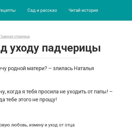
Рецепты
Сад и рассказ
Читай история
Главная страница
д уходу падчерицы
ечу родной матери? – злилась Наталья
у, когда я тебя просила не уходить от папы! –
а тебе этого не прощу!
овую любовь, измену и уход от отца.