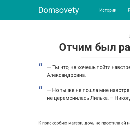
Skip
Domsovety
to
Истории
content
Отчим был ра
— Ты что, не хочешь пойти навстр
Александровна.
— Но ты же не пошла мне навстреч
не церемонилась Лилька. – Никогд
К прискорбию матери, дочь не простила ей н