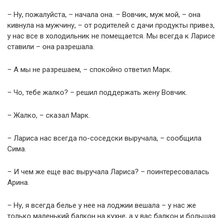
– Ну, пожалуйста, – начала она. – Вовчик, муж мой, – она
кивнула на мужчину, – от родителей с дачи продукты привез,
у нас все в холодильник не помещается. Мы всегда к Ларисе
ставили – она разрешала.
– А мы не разрешаем, – спокойно ответил Марк.
– Чо, тебе жалко? – решил поддержать жену Вовчик.
– Жалко, – сказал Марк.
– Лариса нас всегда по-соседски выручала, – сообщила
Сима.
– И чем же еще вас выручала Лариса? – поинтересовалась
Арина.
– Ну, я всегда белье у нее на лоджии вешала – у нас же
только маленький балкон на кухне, а у вас балкон и большая