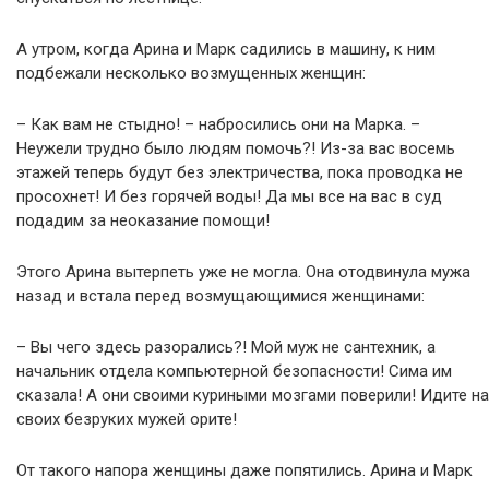
А утром, когда Арина и Марк садились в машину, к ним
подбежали несколько возмущенных женщин:
– Как вам не стыдно! – набросились они на Марка. –
Неужели трудно было людям помочь?! Из-за вас восемь
этажей теперь будут без электричества, пока проводка не
просохнет! И без горячей воды! Да мы все на вас в суд
подадим за неоказание помощи!
Этого Арина вытерпеть уже не могла. Она отодвинула мужа
назад и встала перед возмущающимися женщинами:
– Вы чего здесь разорались?! Мой муж не сантехник, а
начальник отдела компьютерной безопасности! Сима им
сказала! А они своими куриными мозгами поверили! Идите на
своих безруких мужей орите!
От такого напора женщины даже попятились. Арина и Марк