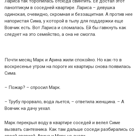
Лариса так торопилась отсюда свинтить. Ее достал этот
паноптикум в соседней квартире. Лариса – девушка
одинокая, очевидно, скромная и беззащитная. А против нее
напористая Сима, у которой в тылу для поддержки еще
Вовчик есть. Вот Лариса и сломалась. Ей бы гавкнуть как
следует на это семейство, а она не смогла.
Почти месяц Марк и Арина жили спокойно. Но как-то в
воскресенье утром на пороге их квартиры снова появилась
Сима.
– Пожар? – спросил Марк.
– Трубу прорвало, вода льется, – ответила женщина. – А
Вовчик на дачу уехал.
Марк перекрыл воду в квартире соседей и велел Симе
вызвать сантехника. Как там дальше соседи разбирались со
своей аварией, Арина и Марк не знали.