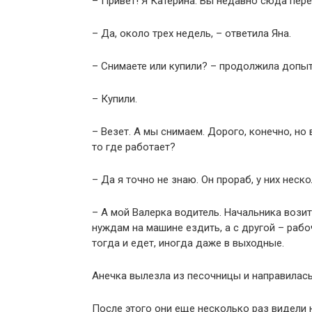
– Привет! Я Катерина. Вы недавно сюда пере
– Да, около трех недель, – ответила Яна.
– Снимаете или купили? – продолжила допы
– Купили.
– Везет. А мы снимаем. Дорого, конечно, но 
то где работает?
– Да я точно не знаю. Он прораб, у них неск
– А мой Валерка водитель. Начальника вози
нуждам на машине ездить, а с другой – раб
тогда и едет, иногда даже в выходные.
Анечка вылезла из песочницы и направилась
После этого они еще несколько раз видели н