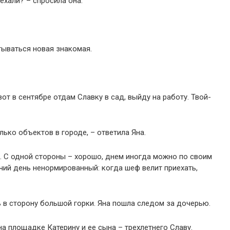
ехали? – спросила она.
тываться новая знакомая.
вот в сентябре отдам Славку в сад, выйду на работу. Твой-
олько объектов в городе, – ответила Яна.
т. С одной стороны – хорошо, днем иногда можно по своим
очий день ненормированный: когда шеф велит приехать,
 в сторону большой горки. Яна пошла следом за дочерью.
а площадке Катерину и ее сына – трехлетнего Славу.