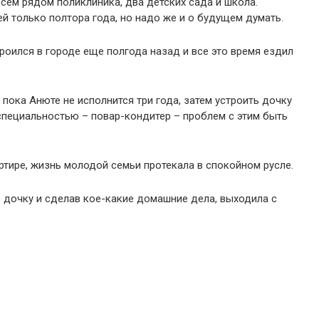
всем рядом поликлиника, два детских сада и школа.
й только полтора года, но надо же и о будущем думать.
роился в городе еще полгода назад и все это время ездил
 пока Анюте не исполнится три года, затем устроить дочку
 специальностью – повар-кондитер – проблем с этим быть
ртире, жизнь молодой семьи протекала в спокойном русле.
в дочку и сделав кое-какие домашние дела, выходила с