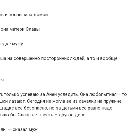
чь и поспешила домой.
 она матери Славы.
едке мужу:
ыша на совершенно посторонних людей, а то и вообще
тя.
я, только успеваю за Аней уследить. Она любопытная – то
ишки лазают. Сегодня не могла ее из качалки на пружине
ощадке все безопасно, но за детьми все равно надо
Было бы Славе лет шесть – другое дело.
ли, — сказал муж.