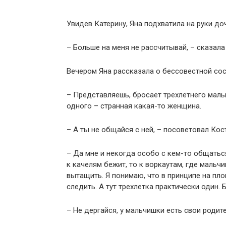
Увидев Катерину, Яна подхватила на руки до
– Больше на меня не рассчитывай, – сказала
Вечером Яна рассказала о бессовестной сос
– Представляешь, бросает трехлетнего мал
одного – странная какая-то женщина.
– А ты не общайся с ней, – посоветовал Кос
– Да мне и некогда особо с кем-то общатьс
к качелям бежит, то к воркаутам, где мальч
вытащить. Я понимаю, что в принципе на пл
следить. А тут трехлетка практически один. 
– Не дергайся, у мальчишки есть свои родите