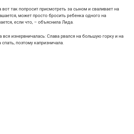
а вот так попросит присмотреть за сыном и сваливает на
глашается, может просто бросить ребенка одного на
ется, если что, – объяснила Лида.
на вся изнервничалась: Слава рвался на большую горку и на
 спать, поэтому капризничала.