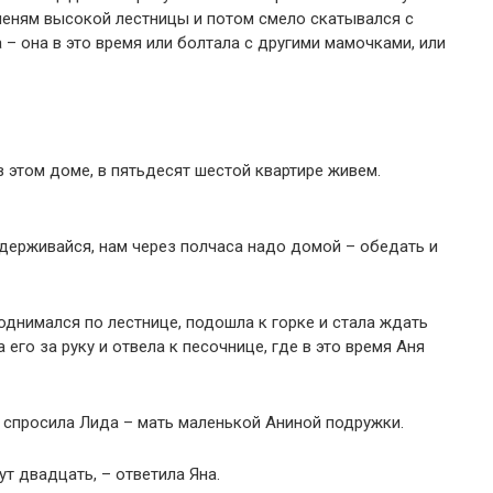
пеням высокой лестницы и потом смело скатывался с
 – она в это время или болтала с другими мамочками, или
 этом доме, в пятьдесят шестой квартире живем.
адерживайся, нам через полчаса надо домой – обедать и
однимался по лестнице, подошла к горке и стала ждать
 его за руку и отвела к песочнице, где в это время Аня
– спросила Лида – мать маленькой Аниной подружки.
т двадцать, – ответила Яна.