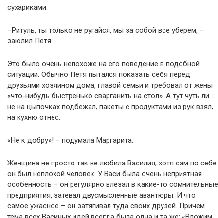
сухариками.
–Ритуль, ты только не ругайся, мы за собой все уберем, –
заюлил Петя.
Это было очень непохоже на его поведение в подобной
ситуации. Обычно Петя пытался показать себя перед
друзьями хозяином дома, главой семьи и требовал от жены
«что-нибудь быстренько сварганить на стол». А тут чуть ли
не на цыпочках подбежал, пакеты с продуктами из рук взял,
на кухню отнес.
«Не к добру»! – подумала Маргарита.
Женщина не просто так не любила Василия, хотя сам по себе
он был неплохой человек. У Васи была очень неприятная
особенность – он регулярно влезал в какие-то сомнительные
предприятия, затевал двусмысленные авантюры. И что
самое ужасное – он затягивал туда своих друзей. Причем
тема всех Васиных идей всегда была одна и та же: «Вложим