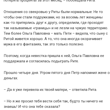
потерять проценты за этот месяц, – пообещала Рита.
Отношения со свекровью у Риты были нормальные. Не то
чтобы они стали подружками, но за восемь лет женщины
как-то притерлись друг к другу, определили, где проходят
так называемые «границы» и не лезли на чужую территорию.
Тем более Ольга Павловна – мать Пети – видела, что сыну с
Ритой живется хорошо. А то, что она иногда окорачивает
мужа в его фантазиях, так это только полезно.
Поэтому, когда невестка пришла к ней, Ольга Павловна ее
поддержала и согласилась подыграть Рите.
Прошло четыре дня. Утром пятого дня Петр напомнил жене о
деньгах.
– Да я уже перевела их твоей матери, – ответила Рита.
– Но я же просил тебя вести себя так, будто ты ничего не
знаешь! И что она тебе сказала?