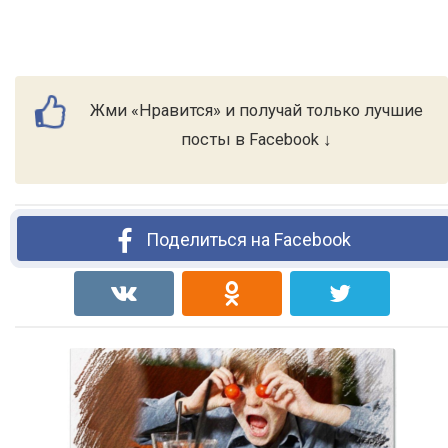
Жми «Нравится» и получай только лучшие
посты в Facebook ↓
Поделиться на Facebook