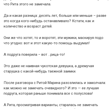
что Рита этого не замечала.
Да и какая разница: десять лет, больше или меньше – разве
это когда кого-нибудь останавливало? Кстати, как и
количество и возраст детей.
Они же что хотят, то и воротят, эти мужики, маскируя подо
что угодно: вот и этот какую-то помощь выдумал!
А подруга поверила – вот …рица-то!
Это даже не наивная чукотская девушка, а дремучая
старушка с какой-нибудь таежной заимки.
После разговора с Ритой Марина разозлилась и замолчала:
как можно не замечать очевидного? И это — ее лучшая
подруга, которая раньше понимала все с полуслова!
А Рита, просматривая варианты, старалась не замечать