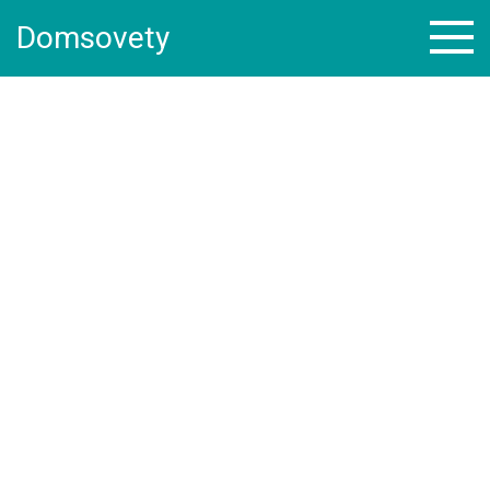
Skip
Domsovety
to
content