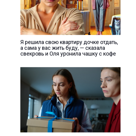
Я решила свою квартиру дочке отдать,
а сама у вас жить буду, — сказала
свекровь и Оля уронила чашку с кофе