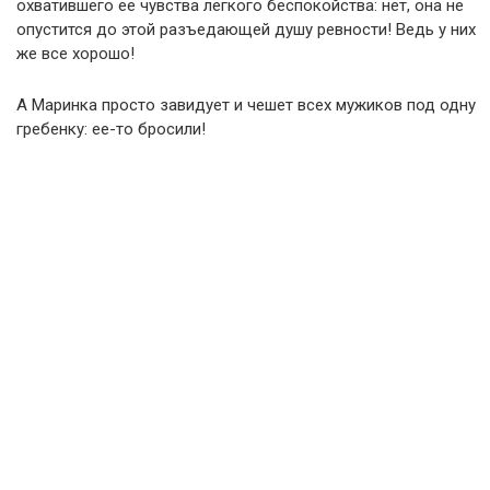
охватившего ее чувства легкого беспокойства: нет, она не
опустится до этой разъедающей душу ревности! Ведь у них
же все хорошо!
А Маринка просто завидует и чешет всех мужиков под одну
гребенку: ее-то бросили!