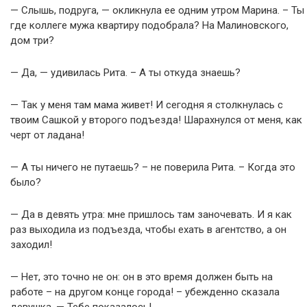
— Слышь, подруга, — окликнула ее одним утром Марина. – Ты
где коллеге мужа квартиру подобрала? На Малиновского,
дом три?
— Да, — удивилась Рита. – А ты откуда знаешь?
— Так у меня там мама живет! И сегодня я столкнулась с
твоим Сашкой у второго подъезда! Шарахнулся от меня, как
черт от ладана!
— А ты ничего не путаешь? – не поверила Рита. – Когда это
было?
— Да в девять утра: мне пришлось там заночевать. И я как
раз выходила из подъезда, чтобы ехать в агентство, а он
заходил!
— Нет, это точно не он: он в это время должен быть на
работе – на другом конце города! – убежденно сказала