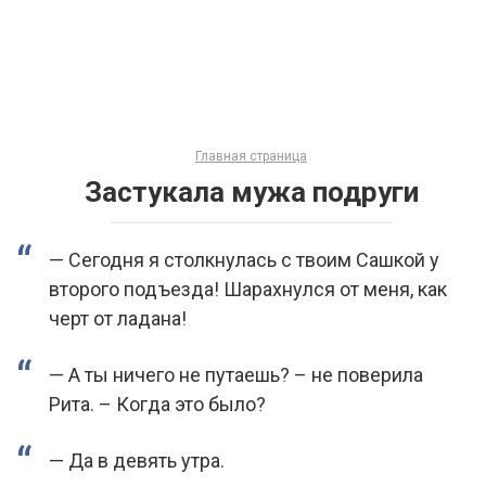
Главная страница
Застукала мужа подруги
— Сегодня я столкнулась с твоим Сашкой у
второго подъезда! Шарахнулся от меня, как
черт от ладана!
— А ты ничего не путаешь? – не поверила
Рита. – Когда это было?
— Да в девять утра.