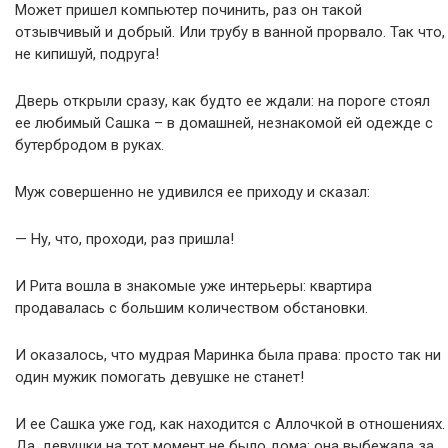
Может пришел компьютер починить, раз он такой
отзывчивый и добрый. Или трубу в ванной прорвало. Так что,
не кипишуй, подруга!
Дверь открыли сразу, как будто ее ждали: на пороге стоял
ее любимый Сашка – в домашней, незнакомой ей одежде с
бутербродом в руках.
Муж совершенно не удивился ее приходу и сказал:
— Ну, что, проходи, раз пришла!
И Рита вошла в знакомые уже интерьеры: квартира
продавалась с большим количеством обстановки.
И оказалось, что мудрая Маринка была права: просто так ни
один мужик помогать девушке не станет!
И ее Сашка уже год, как находится с Аллочкой в отношениях.
Да, девушки на тот момент не было дома: она выбежала за