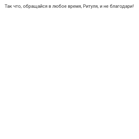
Так что, обращайся в любое время, Ритуля, и не благодари!