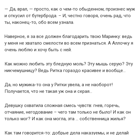
— Да, врал, — просто, как о чем-то обыденном, произнес муж
и откусил от бутерброда. – И, честно говоря, очень рад, что
ты, наконец-то, обо всем узнала.
Наверное, я за все должен благодарить твою Маринку: ведь
у меня не хватало смелости во всем признаться. А Аллочку я
очень люблю и хочу быть с ней.
Как можно любить эту бледную моль? Эту мышь серую? Эту
никчемушницу? Ведь Ритка гораздо красивее и вообще…
Да, но мужика-то она у Ритки увела, а не наоборот!
Получается, что не такая уж она и серая…
Девушку охватила сложная смесь чувств: гнев, горечь,
отчаяние, негодование – чего там только не было! И как он
только мог? И как она могла, эта … собственница жилья?
Как там говорится-то: добрые дела наказуемы, и не делай