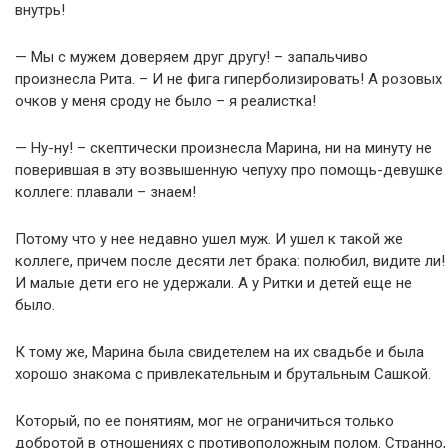
внутрь!
— Мы с мужем доверяем друг другу! – запальчиво
произнесла Рита. – И не фига гиперболизировать! А розовых
очков у меня сроду не было – я реалистка!
— Ну-ну! – скептически произнесла Марина, ни на минуту не
поверившая в эту возвышенную чепуху про помощь-девушке
коллеге: плавали – знаем!
Потому что у нее недавно ушел муж. И ушел к такой же
коллеге, причем после десяти лет брака: полюбил, видите ли!
И малые дети его не удержали. А у Ритки и детей еще не
было.
К тому же, Марина была свидетелем на их свадьбе и была
хорошо знакома с привлекательным и брутальным Сашкой.
Который, по ее понятиям, мог не ограничиться только
добротой в отношениях с противоположным полом. Странно,