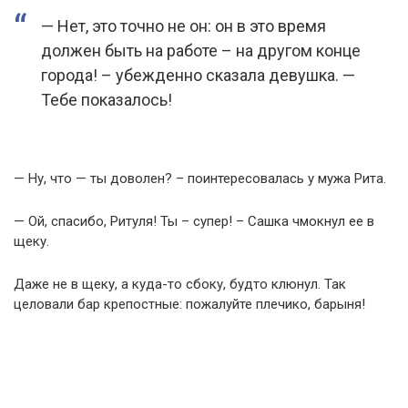
— Нет, это точно не он: он в это время
должен быть на работе – на другом конце
города! – убежденно сказала девушка. —
Тебе показалось!
— Ну, что — ты доволен? – поинтересовалась у мужа Рита.
— Ой, спасибо, Ритуля! Ты – супер! – Сашка чмокнул ее в
щеку.
Даже не в щеку, а куда-то сбоку, будто клюнул. Так
целовали бар крепостные: пожалуйте плечико, барыня!