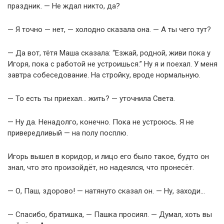
праздник. — Не ждал никто, да?
— Я точно — нет, — холодно сказала она. — А ты чего тут?
— Да вот, тётя Маша сказала: “Езжай, родной, живи пока у
Игоря, пока с работой не устроишься.” Ну я и поехал. У меня
завтра собеседование. На стройку, вроде нормальную.
— То есть ты приехал… жить? — уточнила Света.
— Ну да. Ненадолго, конечно. Пока не устроюсь. Я не
привередливый — на полу посплю.
Игорь вышел в коридор, и лицо его было такое, будто он
знал, что это произойдёт, но надеялся, что пронесёт.
— О, Паш, здорово! — натянуто сказал он. — Ну, заходи…
— Спасибо, братишка, — Пашка просиял. — Думал, хоть вы