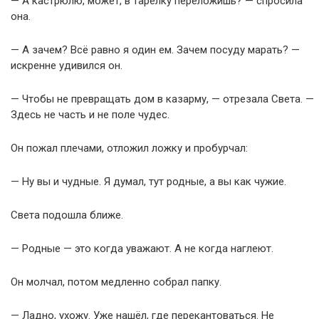
— А кастрюлю, может, в тарелку переложишь? — спросила
она.
— А зачем? Всё равно я один ем. Зачем посуду марать? —
искренне удивился он.
— Чтобы не превращать дом в казарму, — отрезала Света. —
Здесь не часть и не поле чудес.
Он пожал плечами, отложил ложку и пробурчал:
— Ну вы и чудные. Я думал, тут родные, а вы как чужие.
Света подошла ближе.
— Родные — это когда уважают. А не когда наглеют.
Он молчал, потом медленно собрал папку.
— Ладно, ухожу. Уже нашёл, где перекантоваться. Не