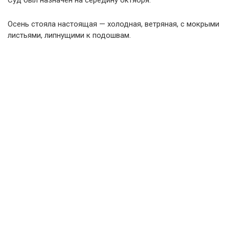
Суд был назначен на середину октября.
Осень стояла настоящая — холодная, ветряная, с мокрыми
листьями, липнущими к подошвам.