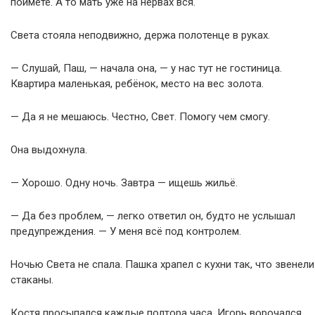
поймёте. А то мать уже на нервах вся.
Света стояла неподвижно, держа полотенце в руках.
— Слушай, Паш, — начала она, — у нас тут не гостиница.
Квартира маленькая, ребёнок, место на вес золота.
— Да я не мешаюсь. Честно, Свет. Помогу чем смогу.
Она выдохнула.
— Хорошо. Одну ночь. Завтра — ищешь жильё.
— Да без проблем, — легко ответил он, будто не услышал
предупреждения. — У меня всё под контролем.
Ночью Света не спала. Пашка храпел с кухни так, что звенели
стаканы.
Костя просыпался каждые полтора часа, Игорь ворочался,