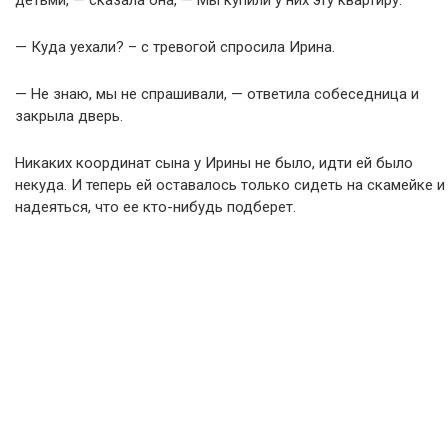
детьми, — сказала она, — Мы купили у них эту квартиру.
— Куда уехали? – с тревогой спросила Ирина.
— Не знаю, мы не спрашивали, — ответила собеседница и
закрыла дверь.
Никаких координат сына у Ирины не было, идти ей было
некуда. И теперь ей оставалось только сидеть на скамейке и
надеяться, что ее кто-нибудь подберет.