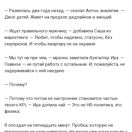
— Развелась два года назад, — сказал Антон, аналитик. —
Двое детей. Живёт на пределе дедлайнов и эмоций.
— Ищет правильного мужчину, — добавила Саша из
маркетинга. — Любит, чтобы надёжно, статусно, без
сюрпризов. И чтобы квартиру не на окраине.
— Мы тут ни при чём, — мрачно заметила бухгалтер Ира. —
Главное — не путай работу с остальным. И, пожалуйста, не
задерживайся с ней наедине.
— Почему?
— Потому что потом её настроение становится частью
твоего KPI, — Ира допила чай. — Это не HR-политика, это
физика.
Я опоздал на пятнадцать минут. Пробка, которую не
предсказал ни один навигатор. На входе уже ждал курьер с