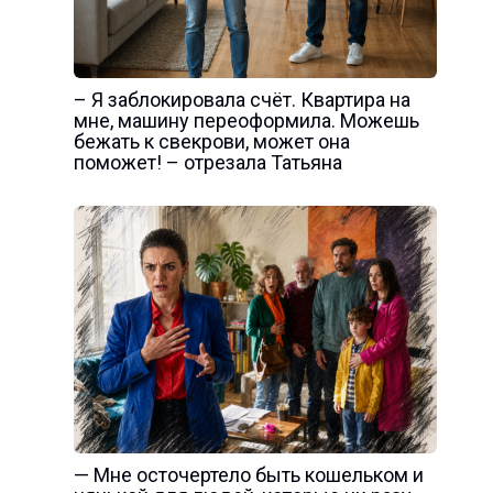
– Я заблокировала счёт. Квартира на
мне, машину переоформила. Можешь
бежать к свекрови, может она
поможет! – отрезала Татьяна
— Мне осточертело быть кошельком и