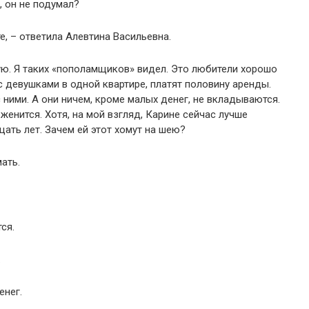
, он не подумал?
е, – ответила Алевтина Васильевна.
тую. Я таких «пополамщиков» видел. Это любители хорошо
с девушками в одной квартире, платят половину аренды.
с ними. А они ничем, кроме малых денег, не вкладываются.
женится. Хотя, на мой взгляд, Карине сейчас лучше
ать лет. Зачем ей этот хомут на шею?
ать.
ся.
.
енег.