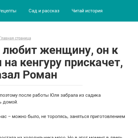
Рецепты
Сад и рассказ
Читай история
Главная страница
 любит женщину, он к
 на кенгуру прискачет,
азал Роман
 поэтому после работы Юля забрала из садика
ь домой.
час – можно было, не торопясь, заняться приготовлением
достала из холодильника мясо. Но в этот момент в дверь