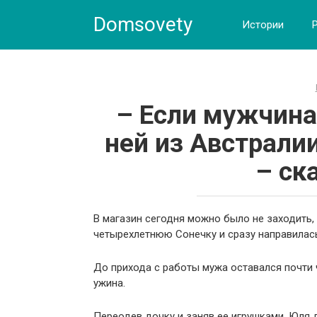
Skip
Domsovety
to
Истории
content
– Если мужчина
ней из Австралии
– ск
В магазин сегодня можно было не заходить,
четырехлетнюю Сонечку и сразу направилас
До прихода с работы мужа оставался почти 
ужина.
Переодев дочку и заняв ее игрушками, Юля 