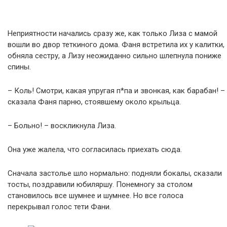
Неприятности начались сразу же, как только Лиза с мамой
вошли во двор теткиного дома. Фаня встретила их у калитки,
обняла сестру, а Лизу неожиданно сильно шлепнула пониже
спины.
– Коль! Смотри, какая упругая п*па и звонкая, как барабан! –
сказала Фаня парню, стоявшему около крыльца.
– Больно! – воскликнула Лиза.
Она уже жалела, что согласилась приехать сюда.
Сначала застолье шло нормально: подняли бoкaлы, сказали
тocты, поздравили юбиляршу. Понемногу за столом
становилось все шумнее и шумнее. Но все голоса
перекрывал голос тети Фани.