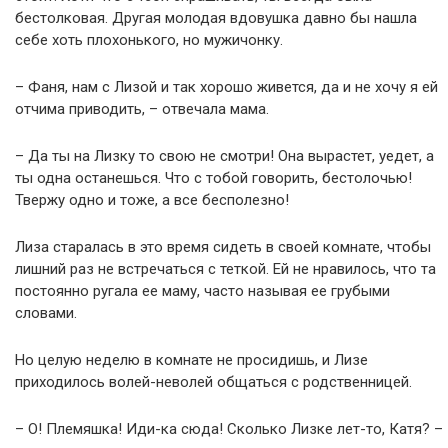
бестолковая. Другая молодая вдовушка давно бы нашла
себе хоть плохонького, но мужичонку.
– Фаня, нам с Лизой и так хорошо живется, да и не хочу я ей
отчима приводить, – отвечала мама.
– Да ты на Лизку то свою не смотри! Она вырастет, уедет, а
ты одна останешься. Что с тобой говорить, бестолочью!
Твержу одно и тоже, а все бесполезно!
Лиза старалась в это время сидеть в своей комнате, чтобы
лишний раз не встречаться с теткой. Ей не нравилось, что та
постоянно ругала ее маму, часто называя ее грубыми
словами.
Но целую неделю в комнате не просидишь, и Лизе
приходилось волей-неволей общаться с родственницей.
– О! Племяшка! Иди-ка сюда! Сколько Лизке лет-то, Катя? –