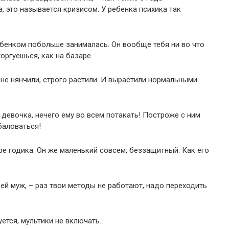
а, это называется кризисом. У ребенка психика так
ребенком побольше занималась. Он вообще тебя ни во что
торгуешься, как на базаре.
е не нянчили, строго растили. И вырастили нормальными
е девочка, нечего ему во всем потакать! Построже с ним
баловаться!
ре годика. Он же маленький совсем, беззащитный. Как его
л ей муж, – раз твои методы не работают, надо переходить
уется, мультики не включать.