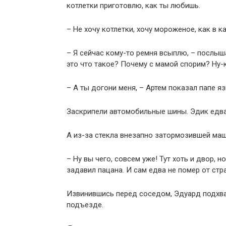
котлетки приготовлю, как ты любишь.
– Не хочу котлетки, хочу мороженое, как в к
– Я сейчас кому-то ремня всыплю, – послыш
это что такое? Почему с мамой спорим? Ну-
– А ты догони меня, – Артем показал папе я
Заскрипели автомобильные шины. Эдик едва
А из-за стекла внезапно затормозившей маш
– Ну вы чего, совсем уже! Тут хоть и двор, 
задавил пацана. И сам едва не помер от стра
Извинившись перед соседом, Эдуард подхват
подъезде.