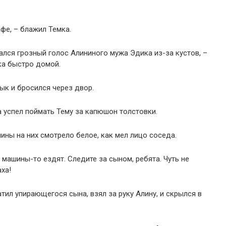
афе, – блажил Темка.
ался грозный голос Алининого мужа Эдика из-за кустов, –
ка быстро домой.
зык и бросился через двор.
 успел поймать Тему за капюшон толстовки.
ины на них смотрело белое, как мел лицо соседа.
но машины-то ездят. Следите за сыном, ребята. Чуть не
ха!
ил упирающегося сына, взял за руку Алину, и скрылся в