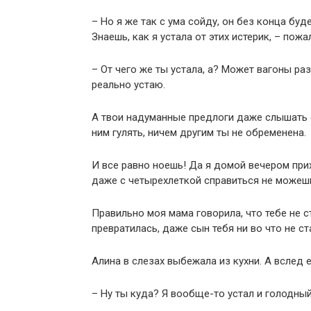
– Но я же так с ума сойду, он без конца буд
Знаешь, как я устала от этих истерик, – пож
– От чего же ты устала, а? Может вагоны раз
реально устаю.
А твои надуманные предлоги даже слышать 
ним гулять, ничем другим ты не обременена.
И все равно ноешь! Да я домой вечером прих
даже с четырехлеткой справиться не можеш
Правильно моя мама говорила, что тебе не с
превратилась, даже сын тебя ни во что не ст
Алина в слезах выбежала из кухни. А вслед е
– Ну ты куда? Я вообще-то устал и голодный