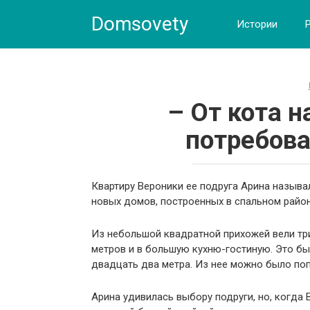
Skip
Domsovety
to
Истории
content
– От кота н
потребова
Квартиру Вероники ее подруга Арина называ
новых домов, построенных в спальном район
Из небольшой квадратной прихожей вели три
метров и в большую кухню-гостиную. Это б
двадцать два метра. Из нее можно было по
Арина удивилась выбору подруги, но, когда 