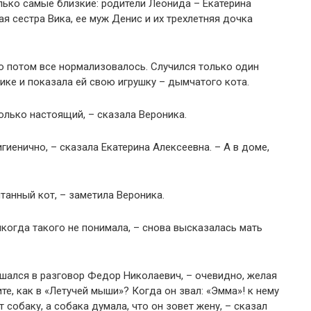
ько самые близкие: родители Леонида – Екатерина
я сестра Вика, ее муж Денис и их трехлетняя дочка
о потом все нормализовалось. Случился только один
ике и показала ей свою игрушку – дымчатого кота.
олько настоящий, – сказала Вероника.
гиенично, – сказала Екатерина Алексеевна. – А в доме,
танный кот, – заметила Вероника.
когда такого не понимала, – снова высказалась мать
ешался в разговор Федор Николаевич, – очевидно, желая
е, как в «Летучей мыши»? Когда он звал: «Эмма»! к нему
т собаку, а собака думала, что он зовет жену, – сказал