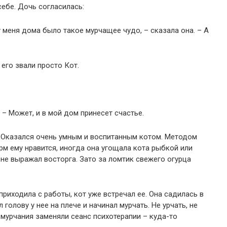
себе. Дочь согласилась:
 у меня дома было такое мурчащее чудо, – сказала она. – А
 его звали просто Кот.
 – Может, и в мой дом принесет счастье.
. Оказался очень умным и воспитанным котом. Методом
рм ему нравится, иногда она угощала кота рыбкой или
 не выражал восторга. Зато за ломтик свежего огурца
приходила с работы, кот уже встречал ее. Она садилась в
 голову у нее на плече и начинал мурчать. Не урчать, не
о мурчания заменяли сеанс психотерапии – куда-то