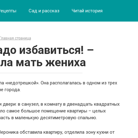
Рецепты
Сад и рассказ
Читай история
Главная страница
адо избавиться! –
ла мать жениха
ла «недотрешкой». Она располагалась в одном из трех
е города.
 двери: в санузел, в комнату в двенадцать квадратных
ыло самое большое помещение квартиры – целых
пасть в маленькую десятиметровую спальню.
Вероника обставила квартиру, отделила зону кухни от