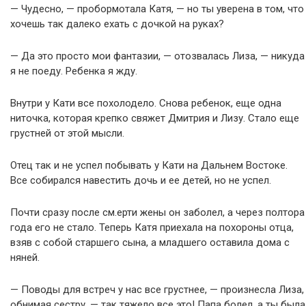
— Чудесно, — пробормотала Катя, — но ты уверена в том, что
хочешь так далеко ехать с дочкой на руках?
— Да это просто мои фантазии, — отозвалась Лиза, — никуда
я не поеду. Ребенка я жду.
Внутри у Кати все похолодело. Снова ребенок, еще одна
ниточка, которая крепко свяжет Дмитрия и Лизу. Стало еще
грустней от этой мысли.
Отец так и не успел побывать у Кати на Дальнем Востоке.
Все собирался навестить дочь и ее детей, но не успел.
Почти сразу после см.ерти жены он заболел, а через полтора
года его не стало. Теперь Катя приехала на похороны отца,
взяв с собой старшего сына, а младшего оставила дома с
няней.
— Поводы для встреч у нас все грустнее, — произнесла Лиза,
обнимая сестру, — так тяжело все это! Папа болел, а ты была