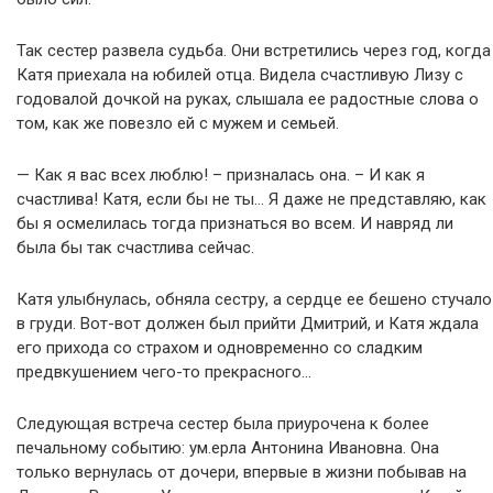
Так сестер развела судьба. Они встретились через год, когда
Катя приехала на юбилей отца. Видела счастливую Лизу с
годовалой дочкой на руках, слышала ее радостные слова о
том, как же повезло ей с мужем и семьей.
— Как я вас всех люблю! – призналась она. – И как я
счастлива! Катя, если бы не ты… Я даже не представляю, как
бы я осмелилась тогда признаться во всем. И навряд ли
была бы так счастлива сейчас.
Катя улыбнулась, обняла сестру, а сердце ее бешено стучало
в груди. Вот-вот должен был прийти Дмитрий, и Катя ждала
его прихода со страхом и одновременно со сладким
предвкушением чего-то прекрасного…
Следующая встреча сестер была приурочена к более
печальному событию: ум.ерла Антонина Ивановна. Она
только вернулась от дочери, впервые в жизни побывав на