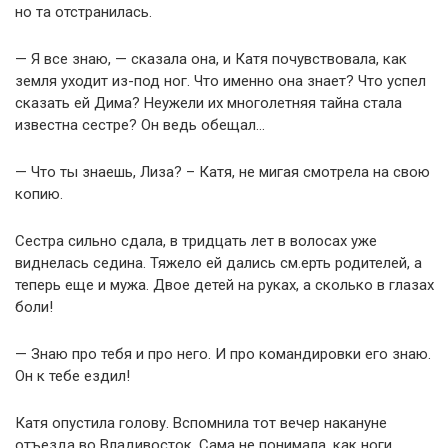
но та отстранилась.
— Я все знаю, — сказала она, и Катя почувствовала, как
земля уходит из-под ног. Что именно она знает? Что успел
сказать ей Дима? Неужели их многолетняя тайна стала
известна сестре? Он ведь обещал…
— Что ты знаешь, Лиза? – Катя, не мигая смотрела на свою
копию.
Сестра сильно сдала, в тридцать лет в волосах уже
виднелась седина. Тяжело ей дались см.ерть родителей, а
теперь еще и мужа. Двое детей на руках, а сколько в глазах
боли!
— Знаю про тебя и про него. И про командировки его знаю.
Он к тебе ездил!
Катя опустила голову. Вспомнила тот вечер накануне
отъезда во Владивосток. Сама не понимала, как ноги