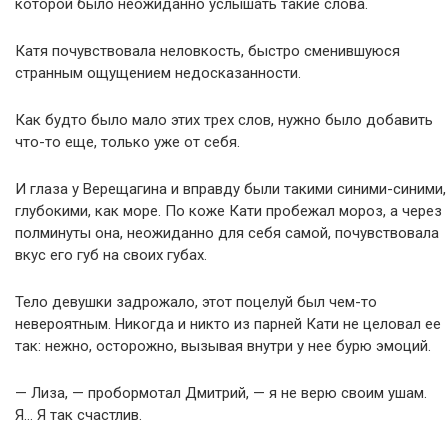
которой было неожиданно услышать такие слова.
Катя почувствовала неловкость, быстро сменившуюся
странным ощущением недосказанности.
Как будто было мало этих трех слов, нужно было добавить
что-то еще, только уже от себя.
И глаза у Верещагина и вправду были такими синими-синими,
глубокими, как море. По коже Кати пробежал мороз, а через
полминуты она, неожиданно для себя самой, почувствовала
вкус его губ на своих губах.
Тело девушки задрожало, этот поцелуй был чем-то
невероятным. Никогда и никто из парней Кати не целовал ее
так: нежно, осторожно, вызывая внутри у нее бурю эмоций.
— Лиза, — пробормотал Дмитрий, — я не верю своим ушам.
Я… Я так счастлив.