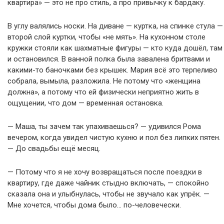
квартира» — это не про стиль, а про привычку к бардаку.
В углу валялись носки. На диване — куртка, на спинке стула —
второй слой куртки, чтобы «не мять». На кухонном столе
кружки стояли как шахматные фигуры — кто куда дошёл, там
и остановился. В ванной полка была завалена бритвами и
какими-то баночками без крышек. Мария всё это терпеливо
собрала, вымыла, разложила. Не потому что «женщина
должна», а потому что ей физически неприятно жить в
ощущении, что дом — временная остановка.
— Маша, ты зачем так упахиваешься? — удивился Рома
вечером, когда увидел чистую кухню и пол без липких пятен.
— До свадьбы ещё месяц.
— Потому что я не хочу возвращаться после поездки в
квартиру, где даже чайник стыдно включать, — спокойно
сказала она и улыбнулась, чтобы не звучало как упрёк. —
Мне хочется, чтобы дома было… по-человечески.