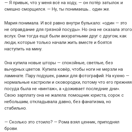
— Я привык, что у меня всё на ходу, — он потёр затылок и
смешно сморщился. — Ну, ты понимаешь… один же.
Мария понимала. И всё равно внутри булькало: «один — это
не оправдание для грязной посуды». Но она не сказала этого
вслух. Они тогда ещё были аккуратными друг с другом, как
люди, которые только начали жить вместе и боятся
наступить на мину.
Она купила новые шторы — спокойные, светлые, без
вычурных цветов. Купила ковёр, чтобы ноги не мерзли на
ламинате. Пару подушек, рамки для фотографий. На кухню —
нормальные кастрюли и сковородки, потому что его прежняя
посуда была не «винтаж», а «доживает последние дни».
Свою зарплату она не жалела: помощник юриста, сорок с
небольшим, откладывала давно, без фанатизма, но
стабильно.
— Сколько это стоило? — Рома взял ценник, приподнял
брови.