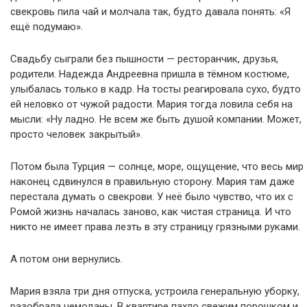
свекровь пила чай и молчала так, будто давала понять: «Я
ещё подумаю».
Свадьбу сыграли без пышности — ресторанчик, друзья,
родители. Надежда Андреевна пришла в тёмном костюме,
улыбалась только в кадр. На тосты реагировала сухо, будто
ей неловко от чужой радости. Мария тогда ловила себя на
мысли: «Ну ладно. Не всем же быть душой компании. Может,
просто человек закрытый».
Потом была Турция — солнце, море, ощущение, что весь мир
наконец сдвинулся в правильную сторону. Мария там даже
перестала думать о свекрови. У неё было чувство, что их с
Ромой жизнь началась заново, как чистая страница. И что
никто не имеет права лезть в эту страницу грязными руками.
А потом они вернулись.
Мария взяла три дня отпуска, устроила генеральную уборку,
разобрала чемоданы. В квартире пахло свежим порошком и