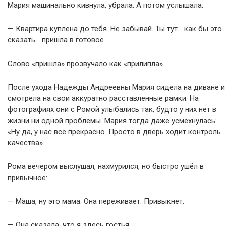
Мария машинально кивнула, убрала. А потом услышала:
— Квартира куплена до тебя. Не забывай. Ты тут… как бы это
сказать… пришла в готовое.
Слово «пришла» прозвучало как «прилипла».
После ухода Надежды Андреевны Мария сидела на диване и
смотрела на свои аккуратно расставленные рамки. На
фотографиях они с Ромой улыбались так, будто у них нет в
жизни ни одной проблемы. Мария тогда даже усмехнулась:
«Ну да, у нас всё прекрасно. Просто в дверь ходит контроль
качества».
Рома вечером выслушал, нахмурился, но быстро ушёл в
привычное:
— Маша, ну это мама. Она переживает. Привыкнет.
— Она сказала, что я здесь гостья.